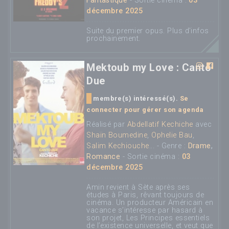
Fantastique
- Sortie cinéma :
03
décembre 2025
Suite du premier opus. Plus d'infos
prochainement.
Mektoub my Love : Canto
Due
membre(s) intéressé(s).
Se
connecter pour gérer son agenda
Réalisé par
Abdellatif Kechiche
avec
Shaïn Boumedine
,
Ophelie Bau
,
Salim Kechiouche
... - Genre :
Drame
,
Romance
- Sortie cinéma :
03
décembre 2025
Amin revient à Sète après ses
études à Paris, rêvant toujours de
cinéma. Un producteur Américain en
vacance s’intéresse par hasard à
son projet, Les Principes essentiels
de l’existence universelle, et veut que