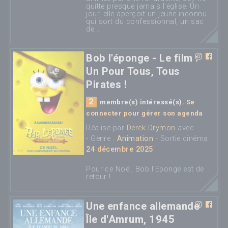
quitte presque jamais l'église. Un
jour, elle aperçoit un jeune inconnu
qui sort du confessionnal, un sac
de...
Bob l'éponge - Le film :
Un Pour Tous, Tous
Pirates !
2
membre(s) intéressé(s).
Se
connecter pour gérer son agenda
Réalisé par
Derek Drymon
avec - - -...
- Genre :
Animation
- Sortie cinéma :
24 décembre 2025
Pour ce Noël, Bob l'Eponge est de
retour !
Une enfance allemande
Île d'Amrum, 1945