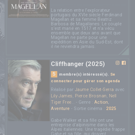
La relation entre l'explorateur
portugais du XVIe siècle Ferdinand
Magellan et sa femme Beatriz
Barbosa de Magallanes. Le couple
s'est marié en 1517 et n'a vécu
ensemble que deux ans avant que
Magellan ne parte pour une
expédition en Asie du Sud-Est, dont
il ne reviendra jamais.
Cliffhanger (2025)
5
membre(s) intéressé(s).
Se
connecter pour gérer son agenda
Réalisé par
Jaume Collet-Serra
avec
Lily James
,
Pierce Brosnan
,
Nell
Tiger Free
... - Genre :
Action
,
Aventure
- Sortie cinéma :
2025
Gabe Walker et sa fille ont une
entreprise d'alpinisme dans les
Alpes italiennes. Une tragédie frappe
Gabe et sa fille, qui doivent