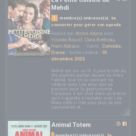
Mehdi
1
membre(s) intéressé(s).
Se
connecter pour gérer son agenda
Réalisé par
Amine Adjina
avec
Younès Boucif
,
Clara Bretheau
,
Hiam Abbass
... - Genre :
Comédie
,
Drame
- Sortie cinéma :
10
décembre 2025
Mehdi est sur un fil. Il joue le rôle du
fils algérien parfait devant sa mère
Fatima, tout en lui cachant sa
relation avec Léa ainsi que sa
passion pour la gastronomie
française. Il est chef dans un bistrot
qu’il s’apprête à racheter avec Léa.
Mais celle-ci n’en peut plus de ses
cachoteries et...
Animal Totem
membre(s) intéressé(s).
Se