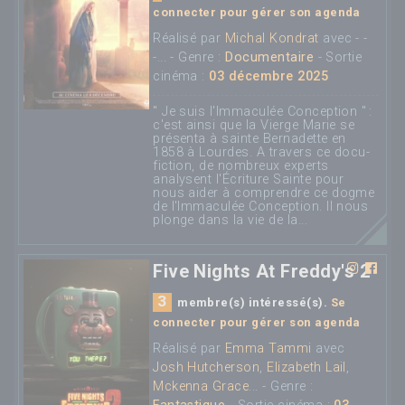
connecter pour gérer son agenda
Réalisé par
Michal Kondrat
avec - -
-... - Genre :
Documentaire
- Sortie
cinéma :
03 décembre 2025
" Je suis l'Immaculée Conception " :
c'est ainsi que la Vierge Marie se
présenta à sainte Bernadette en
1858 à Lourdes. A travers ce docu-
fiction, de nombreux experts
analysent l'Écriture Sainte pour
nous aider à comprendre ce dogme
de l'Immaculée Conception. Il nous
plonge dans la vie de la...
Five Nights At Freddy's 2
3
membre(s) intéressé(s).
Se
connecter pour gérer son agenda
Réalisé par
Emma Tammi
avec
Josh Hutcherson
,
Elizabeth Lail
,
Mckenna Grace
... - Genre :