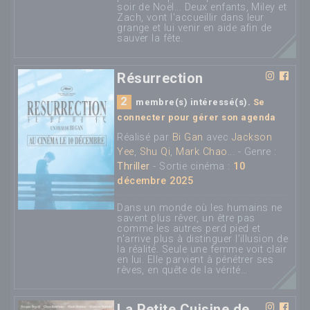
soir de Noël... Deux enfants, Miley et
Zach, vont l'accueillir dans leur
grange et lui venir en aide afin de
sauver la fête.
Résurrection
2
membre(s) intéressé(s).
Se
connecter pour gérer son agenda
Réalisé par
Bi Gan
avec
Jackson
Yee
,
Shu Qi
,
Mark Chao
... - Genre :
Thriller
- Sortie cinéma :
10
décembre 2025
Dans un monde où les humains ne
savent plus rêver, un être pas
comme les autres perd pied et
n'arrive plus à distinguer l’illusion de
la réalité. Seule une femme voit clair
en lui. Elle parvient à pénétrer ses
rêves, en quête de la vérité…
La Petite Cuisine de