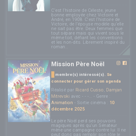
C’est l’histoire de Céleste, jeune
bonne employée chez Victoire et
André, en 1908. C’est l’histoire de
Victoire, de l’épouse modèle qu’elle
ne sait pas être. Deux femmes que
tout sépare mais qui vivent sous le
même toit, défiant les conventions
et les non-dits. Librement inspiré du
roman...
Mission Père Noël
membre(s) intéressé(s).
Se
connecter pour gérer son agenda
Réalisé par
Ricard Cusso
,
Damjan
Mitrevski
avec - - -... - Genre :
Animation
- Sortie cinéma :
10
décembre 2025
Le père Noël perd ses pouvoirs
magiques après qu'un Sénateur
mène une campagne contre lui. Il ne
peut donc pas remplir son rôle le