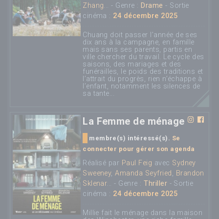
Zhang
... - Genre :
Drame
- Sortie
cinéma :
24 décembre 2025
Chuang doit passer l’année de ses
dix ans à la campagne, en famille
mais sans ses parents, partis en
ville chercher du travail. Le cycle des
saisons, des mariages et des
funérailles, le poids des traditions et
l’attrait du progrès, rien n’échappe à
l’enfant, notamment les silences de
sa tante...
La Femme de ménage
membre(s) intéressé(s).
Se
connecter pour gérer son agenda
Réalisé par
Paul Feig
avec
Sydney
Sweeney
,
Amanda Seyfried
,
Brandon
Sklenar
... - Genre :
Thriller
- Sortie
cinéma :
24 décembre 2025
Millie fait le ménage dans la maison