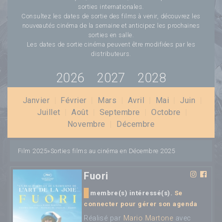
sorties internationales.
Consultez les dates de sortie des films à venir, découvrez les
nouveautés cinéma de la semaine et anticipez les prochaines
sorties en salle.
Les dates de sortie cinéma peuvent être modifiées par les
distributeurs.
2026
2027
2028
Janvier
|
Février
|
Mars
|
Avril
|
Mai
|
Juin
|
Juillet
|
Août
|
Septembre
|
Octobre
|
Novembre
|
Décembre
Film 2025
»
Sorties films au cinéma en Décembre 2025
Fuori
membre(s) intéressé(s).
Se
connecter pour gérer son agenda
Réalisé par
Mario Martone
avec