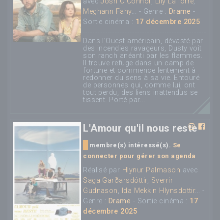
avec
Josh O'Connor
,
Lily LaTorre
,
Meghann Fahy
... - Genre :
Drame
-
Sortie cinéma :
17 décembre 2025
Dans l’Ouest américain, dévasté par
des incendies ravageurs, Dusty voit
son ranch anéanti par les flammes.
Il trouve refuge dans un camp de
fortune et commence lentement à
redonner du sens à sa vie. Entouré
de personnes qui, comme lui, ont
tout perdu, des liens inattendus se
tissent. Porté par...
L'Amour qu'il nous reste
membre(s) intéressé(s).
Se
connecter pour gérer son agenda
Réalisé par
Hlynur Palmason
avec
Saga Garðarsdóttir
,
Sverrir
Gudnason
,
Ida Mekkin Hlynsdottir
... -
Genre :
Drame
- Sortie cinéma :
17
décembre 2025