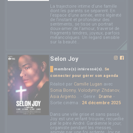
La trajectoire intime d’une famille
dont les parents se séparent. En
l’espace d’une année, entre légèreté
de l’instant et profondeur des
sentiments, se tisse un portrait
doux-amer de l’amour, traversé de
fragments tendres, joyeux, parfois
mélancoliques. Un regard sensible
sur la beauté...
Selon Joy
membre(s) intéressé(s).
Se
connecter pour gérer son agenda
Réalisé par
Camille Lugan
avec
Sonia Bonny
,
Volodymyr Zhdanov
,
Asia Argento
... - Genre :
Drame
-
Sortie cinéma :
24 décembre 2025
Dans une ville grise et sans passé,
Joy est une enfant trouvée, recueillie
par le père André. Gardienne le jour,
organiste pendant les messes,
animée par une foi ardente, Joy ne