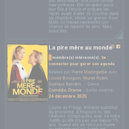
des Winchester, une riche famille
new-yorkaise. Elle récupère aussi
leur fille à l'école et prépare les
repas avant d'aller se coucher dans
sa chambre, située au grenier. Pour
Millie, ce travail représente une
chance de repartir de zéro. Mais,
sous des...
La pire mère au monde
membre(s) intéressé(s).
Se
connecter pour gérer son agenda
Réalisé par
Pierre Mazingarbe
avec
Louise Bourgoin
,
Muriel Robin
,
Gustave Kervern
... - Genre :
Comédie
,
Drame
- Sortie cinéma :
24 décembre 2025
Louise de Pileggi, brillante substitut
du procureur, a toujours eu des
relations compliquées avec sa mère
Judith qu’elle n’a pas vue depuis 15
ans. Quand elle se retrouve mutée