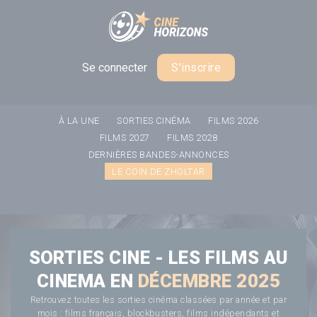
Panneau de gestion des cookies
Se connecter
S'inscrire
À LA UNE
SORTIES CINÉMA
FILMS 2026
FILMS 2027
FILMS 2028
DERNIÈRES BANDES-ANNONCES
LE COIN DE ZHOLTAR
SORTIES CINE - LES FILMS AU
CINEMA EN
DÉCEMBRE 2025
Retrouvez toutes les sorties cinéma classées par année et par
mois : films français, blockbusters, films indépendants et