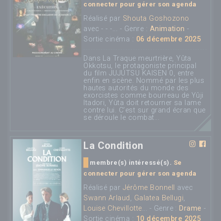
connecter pour gérer son agenda
Réalisé par
Shouta Goshozono
avec - - -... - Genre :
Animation
-
Sortie cinéma :
06 décembre 2025
Dans La Traque meurtrière, Yûta
Okkotsu, le protagoniste principal
du film JUJUTSU KAISEN 0, entre
enfin en scène. Nommé par les plus
hautes autorités du monde des
exorcistes comme bourreau de Yûji
Itadori, Yûta doit retourner sa lame
contre lui. C’est sur grand écran que
se déroule le combat...
La Condition
membre(s) intéressé(s).
Se
connecter pour gérer son agenda
Réalisé par
Jérôme Bonnell
avec
Swann Arlaud
,
Galatea Bellugi
,
Louise Chevillotte
... - Genre :
Drame
-
Sortie cinéma :
10 décembre 2025