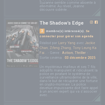
Suzanne semble comme absente à
elle-même. Au réveil, Jeanne
découvre sidérée...
The Shadow's Edge
3
membre(s) intéressé(s).
Se
connecter pour gérer son agenda
Réalisé par
Larry Yang
avec
Jackie
Chan
,
Zifeng Zhang
,
Tony Leung Ka
Fai
... - Genre :
Action
,
Thriller
-
Sortie cinéma :
03 décembre 2025
Un mystérieux mafieux et ses 7 fils
adoptifs manipulent et ridiculisent la
police en piratant le système de
surveillance ultramoderne de la ville,
dans le but de récupérer une fortune
en crypto-monnaie. La police
devenue impuissante doit faire appel
à un ancien expert qui va s’associer
avec...