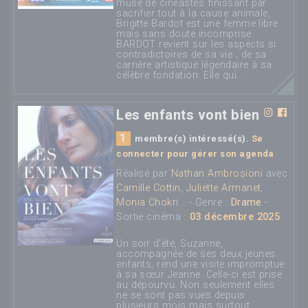
muse de cinéastes finissant par
sacrifier tout à la cause animale,
Brigitte Bardot est une femme libre
mais sans doute incomprise.
BARDOT revient sur les aspects si
contradictoires de sa vie ; de sa
carrière artistique légendaire à sa
célèbre fondation. Elle qui...
Les enfants vont bien
1
membre(s) intéressé(s).
Se
connecter pour gérer son agenda
Réalisé par
Nathan Ambrosioni
avec
Camille Cottin
,
Juliette Armanet
,
Monia Chokri
... - Genre :
Drame
-
Sortie cinéma :
03 décembre 2025
Un soir d'été, Suzanne,
accompagnée de ses deux jeunes
enfants, rend une visite impromptue
à sa sœur Jeanne. Celle-ci est prise
au dépourvu. Non seulement elles
ne se sont pas vues depuis
plusieurs mois mais surtout