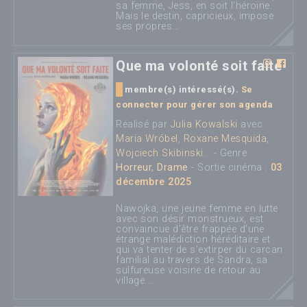
sa femme, Jess, en soit l’héroïne.
Mais le destin, capricieux, impose
ses propres...
Que ma volonté soit faite
membre(s) intéressé(s).
Se
connecter pour gérer son agenda
Réalisé par
Julia Kowalski
avec
Maria Wróbel
,
Roxane Mesquida
,
Wojciech Skibinski
... - Genre :
Horreur
,
Drame
- Sortie cinéma :
03
décembre 2025
Nawojka, une jeune femme en lutte
avec son désir monstrueux, est
convaincue d’être frappée d’une
étrange malédiction héréditaire et
qui va tenter de s’extirper du carcan
familial au travers de Sandra, sa
sulfureuse voisine de retour au
village.…