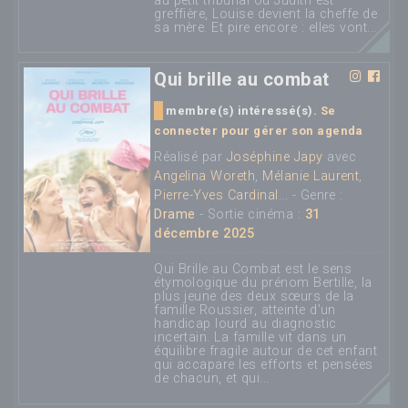
au petit tribunal où Judith est
greffière, Louise devient la cheffe de
sa mère. Et pire encore : elles vont...
Qui brille au combat
membre(s) intéressé(s).
Se
connecter pour gérer son agenda
Réalisé par
Joséphine Japy
avec
Angelina Woreth
,
Mélanie Laurent
,
Pierre-Yves Cardinal
... - Genre :
Drame
- Sortie cinéma :
31
décembre 2025
Qui Brille au Combat est le sens
étymologique du prénom Bertille, la
plus jeune des deux sœurs de la
famille Roussier, atteinte d’un
handicap lourd au diagnostic
incertain. La famille vit dans un
équilibre fragile autour de cet enfant
qui accapare les efforts et pensées
de chacun, et qui...