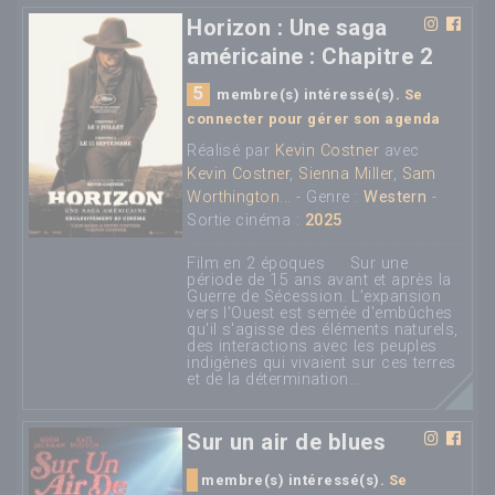
Horizon : Une saga
américaine : Chapitre 2
5
membre(s) intéressé(s).
Se
connecter pour gérer son agenda
Réalisé par
Kevin Costner
avec
Kevin Costner
,
Sienna Miller
,
Sam
Worthington
... - Genre :
Western
-
Sortie cinéma :
2025
Film en 2 époques Sur une
période de 15 ans avant et après la
Guerre de Sécession. L'expansion
vers l'Ouest est semée d'embûches
qu'il s'agisse des éléments naturels,
des interactions avec les peuples
indigènes qui vivaient sur ces terres
et de la détermination...
Sur un air de blues
membre(s) intéressé(s).
Se