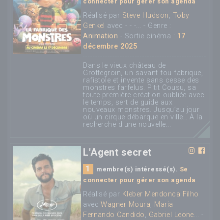
connecter pour gérer son agenda
Réalisé par
Steve Hudson
,
Toby
Genkel
avec - - -... - Genre :
Animation
- Sortie cinéma :
17
décembre 2025
Dans le vieux château de
Grottegroin, un savant fou fabrique,
rafistole et invente sans cesse des
monstres farfelus. P'tit Cousu, sa
toute première création oubliée avec
le temps, sert de guide aux
nouveaux monstres. Jusqu’au jour
où un cirque débarque en ville… À la
recherche d'une nouvelle...
L'Agent secret
1
membre(s) intéressé(s).
Se
connecter pour gérer son agenda
Réalisé par
Kleber Mendonca Filho
avec
Wagner Moura
,
Maria
Fernando Candido
,
Gabriel Leone
... -