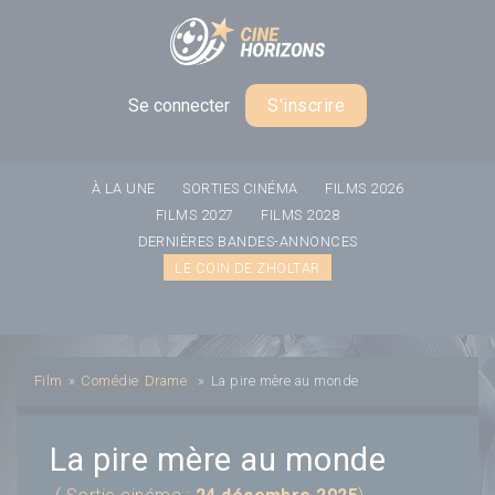
Panneau de gestion des cookies
Se connecter
S'inscrire
À LA UNE
SORTIES CINÉMA
FILMS 2026
FILMS 2027
FILMS 2028
DERNIÈRES BANDES-ANNONCES
LE COIN DE ZHOLTAR
Film
»
Comédie
Drame
»
La pire mère au monde
La pire mère au monde