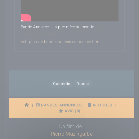
La pire
Bande Annonce - La pire mère au monde
mère au monde
Voir plus de bandes-annonces pour ce film
Comédie
Drame
|
BANDES-ANNONCES
|
AFFICHES
|
AVIS (0)
Un film de :
Pierre Mazingarbe