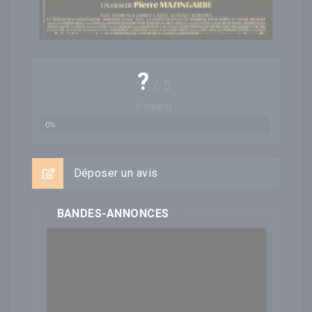
?
/
5
0
note(s)
0%
Déposer un avis
BANDES-ANNONCES