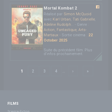
Mortal Kombat 2
Réalisé par
Simon McQuoid
avec
Karl Urban
,
Tati Gabrielle
,
Adeline Rudolph
... - Genre :
Action, Fantastique, Arts-
Martiaux
- Sortie cinéma :
22
October 2025
Suite du précédent film. Plus
d'infos prochainement.
Pages
1
2
3
4
…
›
»
FILMS
Science-Fiction