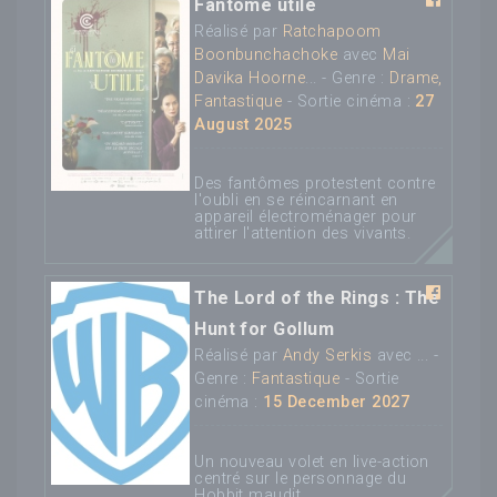
Fantôme utile
Réalisé par
Ratchapoom
Boonbunchachoke
avec
Mai
Davika Hoorne
... - Genre :
Drame,
Fantastique
- Sortie cinéma :
27
August 2025
Des fantômes protestent contre
l'oubli en se réincarnant en
appareil électroménager pour
attirer l'attention des vivants.
The Lord of the Rings : The
Hunt for Gollum
Réalisé par
Andy Serkis
avec ... -
Genre :
Fantastique
- Sortie
cinéma :
15 December 2027
Un nouveau volet en live-action
centré sur le personnage du
Hobbit maudit.