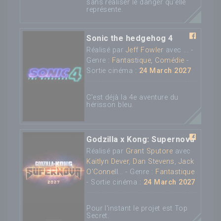
sans réaliser le danger qu’elle
représente.
Sonic the hedgehog 4
Réalisé par
Jeff Fowler
avec ... -
Genre :
Fantastique, Comédie
-
Sortie cinéma :
24 March 2027
C'est déjà la 4e aventure du
hérisson bleu.
Godzilla x Kong: Supernova
Réalisé par
Grant Sputore
avec
Kaitlyn Dever
,
Dan Stevens
,
Jack
O'Connell
... - Genre :
Fantastique
- Sortie cinéma :
24 March 2027
Pour l'instant le projet est Top
Secret.