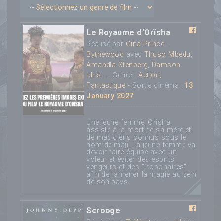
Le Royaume d'Orïsha
Réalisé par
Gina Prince-
Bythewood
avec
Thuso Mbedu
,
Amandla Stenberg
,
Damson
Idris
... - Genre :
Action,
Fantastique
- Sortie cinéma :
13
January 2027
Une jeune femme, Orisha,
assiste à la mort de sa mère et
de magiciens connus sous le
nom de maji. La jeune femme va
devoir faire équipe avec un
voleur et éviter des esprits
vengeurs et des "leoponaires"
afin de ramener la magie au sein
de son pays.
Scrooge