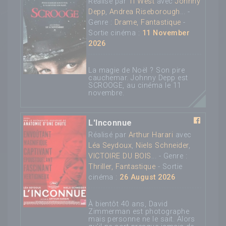
Réalisé par
Ti West
avec
Johnny
Depp
,
Andrea Riseborough
... -
Genre :
Drame, Fantastique
-
Sortie cinéma :
11 November
2026
La magie de Noël ? Son pire
cauchemar. Johnny Depp est
SCROOGE, au cinéma le 11
novembre.
L'Inconnue
Réalisé par
Arthur Harari
avec
Léa Seydoux
,
Niels Schneider
,
VICTOIRE DU BOIS
... - Genre :
Thriller, Fantastique
- Sortie
cinéma :
26 August 2026
À bientôt 40 ans, David
Zimmerman est photographe
mais personne ne le sait. Alors