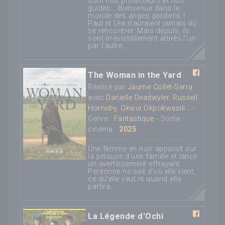
sont nos protecteurs et nos
guides... Bienvenue dans le
monde des anges gardiens !
Paul et Léa n’auraient jamais dû
se rencontrer. Mais depuis, ils
sont irrésistiblement attirés l’un
par l’autre....
The Woman in the Yard
Réalisé par
Jaume Collet-Serra
avec
Danielle Deadwyler
,
Russell
Hornsby
,
Okwui Okpokwasili
... -
Genre :
Fantastique
- Sortie
cinéma :
2025
Une femme en noir apparaît sur
la pelouse d’une famille et lance
un avertissement effrayant.
Personne ne sait d’où elle vient,
ce qu’elle veut ni quand elle
partira.
La Légende d'Ochi