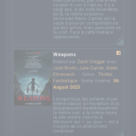
mais personne, pas même elle,
ne peut le voir à l’œil nu. Il y a
vingt ans, à dix mille kilomètres
de là, la même présence
terrorisait Marie. Camila est la
seule à pouvoir comprendre ce
qui leur arrive, mais personne ne
la croit. Face à cette menace
oppressante,...
Weapons
Réalisé par
Zach Cregger
avec
Josh Brolin
,
Julia Garner
,
Alden
Ehrenreich
... - Genre :
Thriller,
Fantastique
- Sortie cinéma :
06
August 2025
Lorsque tous les enfants d’une
même classe, à l’exception d’un,
disparaissent mystérieusement
la même nuit, à la même heure,
la ville entière cherche à
découvrir qui — ou quoi — est à
l’origine de ce phénomène
inexpliqué.