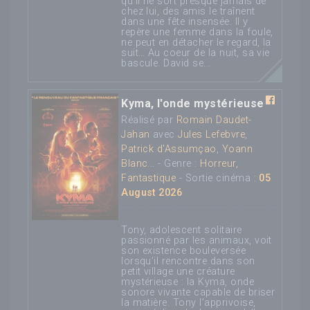
qu'il ne sort presque jamais de
chez lui, des amis le traînent
dans une fête insensée. Il y
repère une femme dans la foule,
ne peut en détacher le regard, la
suit… Au coeur de la nuit, sa vie
bascule. David se...
Kyma, l'onde mystérieuse
Réalisé par
Romain Daudet-
Jahan
avec
Jules Lefebvre
,
Patrick d'Assumçao
,
Yoann
Blanc
... - Genre :
Horreur,
Fantastique
- Sortie cinéma :
05
August 2026
Tony, adolescent solitaire
passionné par les animaux, voit
son existence bouleversée
lorsqu’il rencontre dans son
petit village une créature
mystérieuse : la Kyma, onde
sonore vivante capable de briser
la matière. Tony l’apprivoise,