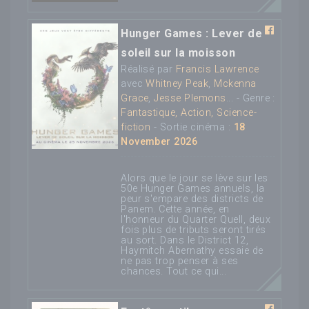
Hunger Games : Lever de
soleil sur la moisson
Réalisé par
Francis Lawrence
avec
Whitney Peak
,
Mckenna
Grace
,
Jesse Plemons
... - Genre :
Fantastique, Action, Science-
fiction
- Sortie cinéma :
18
November 2026
Alors que le jour se lève sur les
50e Hunger Games annuels, la
peur s'empare des districts de
Panem. Cette année, en
l'honneur du Quarter Quell, deux
fois plus de tributs seront tirés
au sort. Dans le District 12,
Haymitch Abernathy essaie de
ne pas trop penser à ses
chances. Tout ce qui...