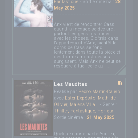
Fantastique
- Sortie cinéma :
28
May 2025
Anx vient de rencontrer Cass
quand la menace se déclare :
partout les gens fusionnent
avec les choses. Cloîtrés dans
l'appartement d'Anx, bientôt le
corps de Cass se fond
lentement dans toute la pièce et
des formes monstrueuses
surgissent. Mais Anx ne peut se
résoudre à tuer celle qu'il...
Les Maudites
Réalisé par
Pedro Martín-Calero
avec
Ester Expósito
,
Mathilde
Ollivier
,
Malena Villa
... - Genre :
Thriller, Fantastique, Horreur
-
Sortie cinéma :
21 May 2025
Quelque chose hante Andrea,