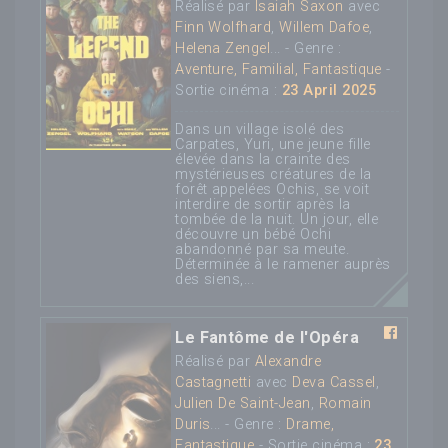
Réalisé par
Isaiah Saxon
avec
Finn Wolfhard
,
Willem Dafoe
,
Helena Zengel
... - Genre :
Aventure, Familial, Fantastique
-
Sortie cinéma :
23 April 2025
Dans un village isolé des
Carpates, Yuri, une jeune fille
élevée dans la crainte des
mystérieuses créatures de la
forêt appelées Ochis, se voit
interdire de sortir après la
tombée de la nuit. Un jour, elle
découvre un bébé Ochi
abandonné par sa meute.
Déterminée à le ramener auprès
des siens,...
Le Fantôme de l'Opéra
Réalisé par
Alexandre
Castagnetti
avec
Deva Cassel
,
Julien De Saint-Jean
,
Romain
Duris
... - Genre :
Drame,
Fantastique
- Sortie cinéma :
23