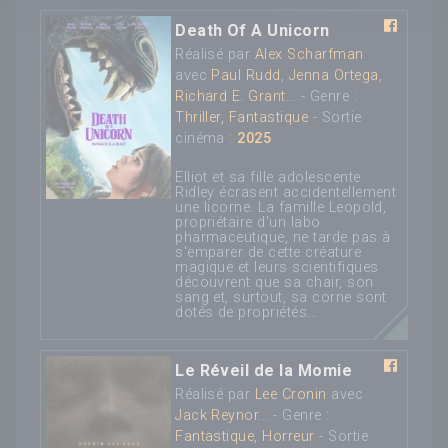
Death Of A Unicorn
Réalisé par
Alex Scharfman
avec
Paul Rudd
,
Jenna Ortega
,
Richard E. Grant
... - Genre :
Thriller, Fantastique
- Sortie
cinéma :
2025
Elliot et sa fille adolescente
Ridley écrasent accidentellement
une licorne. La famille Leopold,
propriétaire d'un labo
pharmaceutique, ne tarde pas à
s'emparer de cette créature
magique et leurs scientifiques
découvrent que sa chair, son
sang et, surtout, sa corne sont
dotés de propriétés...
Le Réveil de la Momie
Réalisé par
Lee Cronin
avec
Jack Reynor
... - Genre :
Fantastique, Horreur
- Sortie