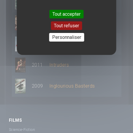
2013
Le Cinquième pouvoir
Tout accepter
2013
Rush
Tout refuser
Personnaliser
2012
Eva (2012)
2011
Intruders
2009
Inglourious Basterds
FILMS
Science-Fiction