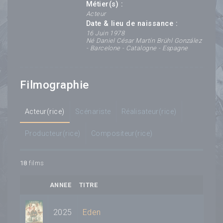
Métier(s) :
Acteur
Date & lieu de naissance :
16 Juin 1978
Né Daniel César Martín Brühl González
- Barcelone - Catalogne - Espagne
Filmographie
Acteur(rice)
Scénariste
Réalisateur(rice)
Producteur(rice)
Compositeur(rice)
18
films
ANNEE
TITRE
2025
Eden