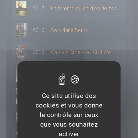
2017
La femme du gardien de zoo
2016
Seul dans Berlin
2016
Captain America : Civil War
2015
A Vif
Ce site utilise des
2015
La femme au tableau
cookies et vous donne
le contrôle sur ceux
2014
Un Homme très recherché
que vous souhaitez
activer