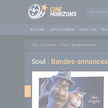
Panneau de gestion des cookies
Formul
À LA UNE
SORTIES CINÉMA
FILMS 2026
FIL
Film
»
Animation
»
Soul
»
Bandes-annonces
Soul :
Bandes-annonces