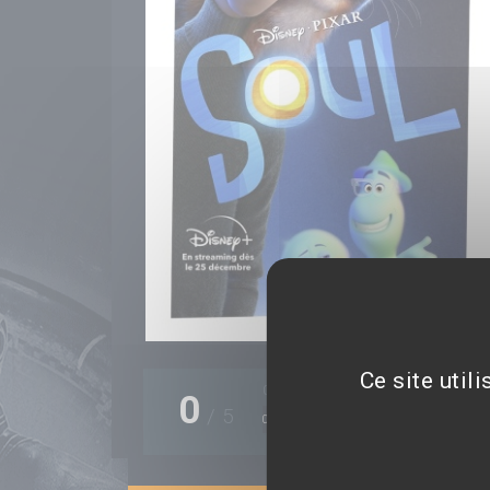
Ce site util
0 note(s)
0
/
5
0%