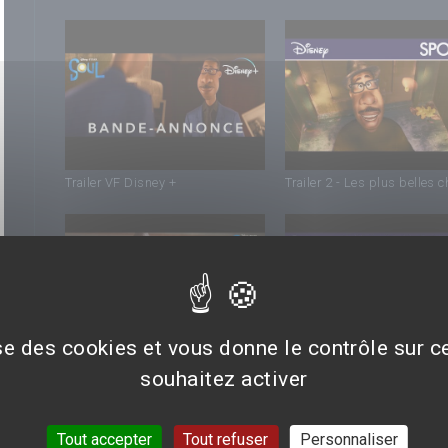
Trailer VF Disney +
Trailer 2 - Les plus belles 
ise des cookies et vous donne le contrôle sur 
souhaitez activer
Trailer VF
Teaser VF
Tout accepter
Tout refuser
Personnaliser