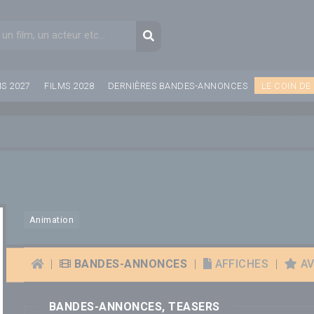
aire de recherche
Recherche
MS 2027
FILMS 2028
DERNIÈRES BANDES-ANNONCES
LE COIN DE
Animation
|
BANDES-ANNONCES
|
AFFICHES
|
AV
BANDES-ANNONCES, TEASERS