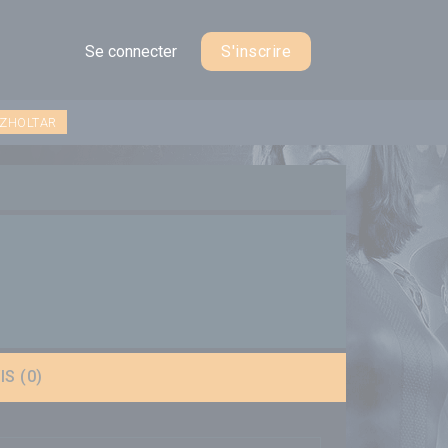
Se connecter
S'inscrire
 ZHOLTAR
IS (0)