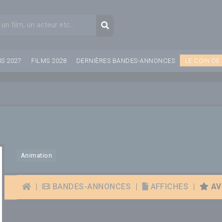
aire de recherche
Recherche
MS 2027
FILMS 2028
DERNIÈRES BANDES-ANNONCES
LE COIN DE
Animation
|
BANDES-ANNONCES
|
AFFICHES
|
AVI