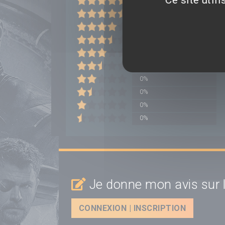
0%
0%
0%
0%
0%
0%
0%
0%
0%
0%
Je donne mon avis sur l
CONNEXION | INSCRIPTION