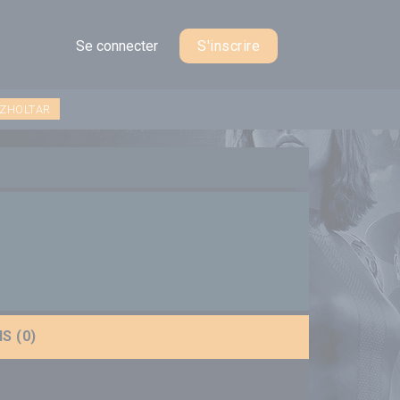
Se connecter
S'inscrire
 ZHOLTAR
S (0)