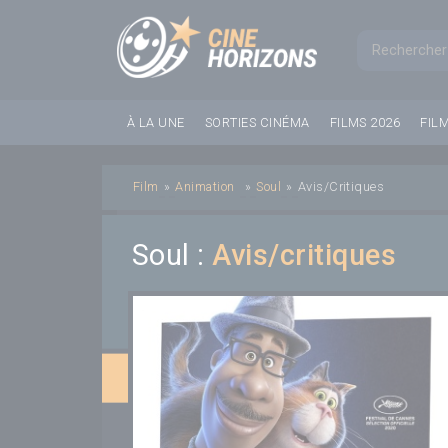
Panneau de gestion des cookies
Formul
À LA UNE
SORTIES CINÉMA
FILMS 2026
FIL
Film
»
Animation
»
Soul
»
Avis/Critiques
Soul :
Avis/critiques