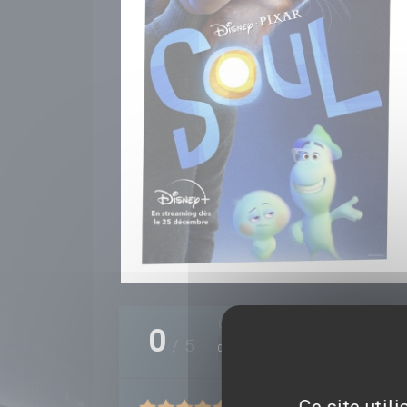
0 critique(s)
0
/
5
0%
Ce site util