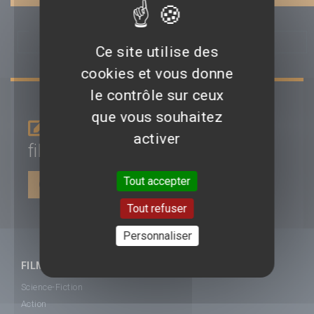
BANDES-ANNONCES, TEASERS
Ce site utilise des
cookies et vous donne
le contrôle sur ceux
que vous souhaitez
Je donne mon avis sur le
activer
film
Requiem for a Dream
Tout accepter
CONNEXION | INSCRIPTION
Tout refuser
Personnaliser
FILMS
Science-Fiction
Action