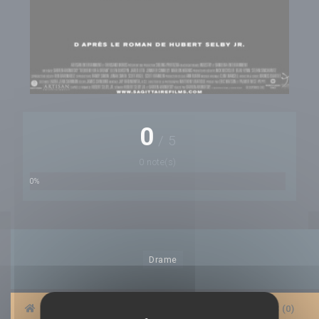
0
/
5
0 note(s)
0%
Drame
|
BANDES-ANNONCES
|
AFFICHES
|
AVIS (0)