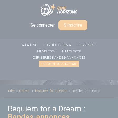
Panneau de gestion des cookies
Se connecter
S'inscrire
À LA UNE
SORTIES CINÉMA
FILMS 2026
FILMS 2027
FILMS 2028
DERNIÈRES BANDES-ANNONCES
LE COIN DE ZHOLTAR
Film
»
Drame
»
Requiem for a Dream
»
Bandes-annonces
Requiem for a Dream :
Bandes-annonces