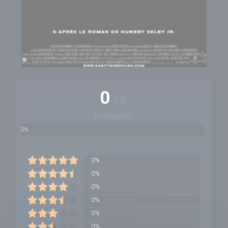
0
/
5
0 critique(s)
0%
0%
0%
0%
0%
0%
0%