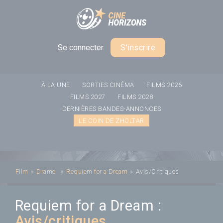
Panneau de gestion des cookies
Se connecter
S'inscrire
À LA UNE
SORTIES CINÉMA
FILMS 2026
FILMS 2027
FILMS 2028
DERNIÈRES BANDES-ANNONCES
LE COIN DE ZHOLTAR
Film
»
Drame
»
Requiem for a Dream
»
Avis/Critiques
Requiem for a Dream :
Avis/critiques