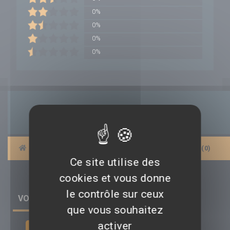
0%
0%
0%
0%
Drame
|
BANDES-ANNONCES
|
AFFICHES
|
AVIS (0)
Ce site utilise des
cookies et vous donne
le contrôle sur ceux
VOIR TOUS LES AVIS (0) SUR LE FILM
que vous souhaitez
activer
Déposer un avis