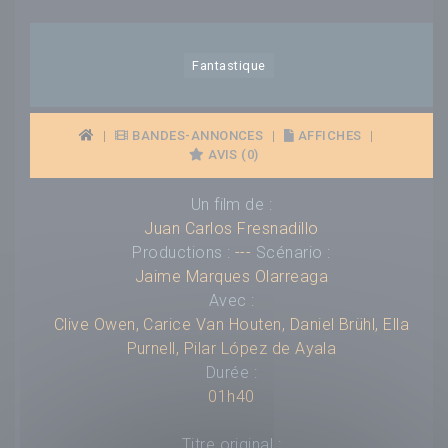
Fantastique
|
BANDES-ANNONCES
|
AFFICHES
|
AVIS (0)
Un film de :
Juan Carlos Fresnadillo
Productions :
---
Scénario :
Jaime Marques Olarreaga
Avec :
Clive Owen
,
Carice Van Houten
,
Daniel Brühl
,
Ella
Purnell
,
Pilar López de Ayala
Durée :
01h40
Titre original :