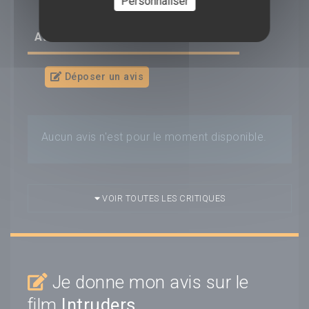
Personnaliser
AVIS/CRITIQUE DU FILM
INTRUDERS
Déposer un avis
Aucun avis n'est pour le moment disponible.
VOIR TOUTES LES CRITIQUES
Je donne mon avis sur le
film
Intruders