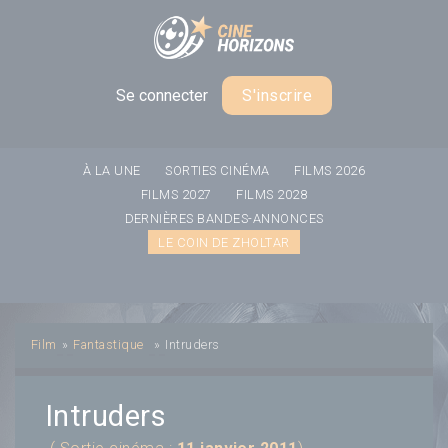
Panneau de gestion des cookies
Se connecter
S'inscrire
À LA UNE
SORTIES CINÉMA
FILMS 2026
FILMS 2027
FILMS 2028
DERNIÈRES BANDES-ANNONCES
LE COIN DE ZHOLTAR
Film
»
Fantastique
»
Intruders
Intruders