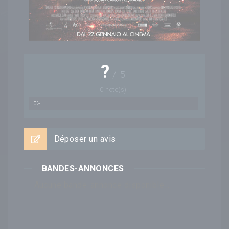
?
/
5
0
note(s)
0%
Déposer un avis
BANDES-ANNONCES
Aucune bande-annonce disponible...