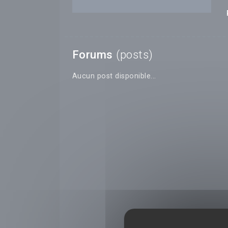
Forums
(posts)
Aucun post disponible...