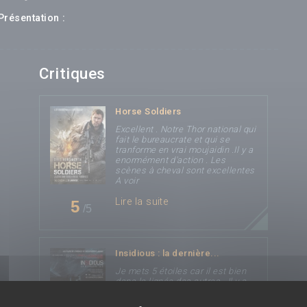
Présentation :
Critiques
Horse Soldiers
Excellent . Notre Thor national qui
fait le bureaucrate et qui se
tranforme en vrai moujaidin .Il y a
enormément d'action . Les
scènes à cheval sont excellentes
A voir
Lire la suite
5
/5
Insidious : la dernière...
Je mets 5 étoiles car il est bien
dans la lignée des autres . Il y a
des scènes de suspens et on ne
sait jamais a quel moment on va