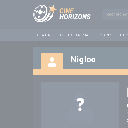
Panneau de gestion des cookies
Formul
À LA UNE
SORTIES CINÉMA
FILMS 2026
FIL
Nigloo