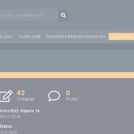
aire de recherche
Recherche
MS 2027
FILMS 2028
DERNIÈRES BANDES-ANNONCES
LE COIN DE
42
0
Critiques
Posts
Inscrit(e) depuis le :
30/07/2016
Status :
Hors ligne