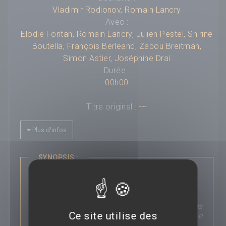
Vladimir Rodionov
,
Romain Lancry
Avec :
Elodie Fontan
,
Romain Lancry
,
Julien Pestel
,
Shirine
Boutella
,
François Berleand
,
Zabou Breitman
,
Simon Astier
,
Joséphine Drai
Durée :
00h00
Titre original :
---
Compositeur :
---
Plus d'infos
Budget :
---
Box-office mondial :
---
Classification :
---
SYNOPSIS :
Pays :
---
Nous ne pouvons pas les voir. Ils sont
Saga :
---
toujours à nos côtés sans que nous le
sachions. Ce sont nos protecteurs et nos
guides... Bienvenue dans le monde des anges
Ce site utilise des
gardiens ! Paul et Léa n’auraient jamais dû se
rencontrer. Mais depuis, ils sont