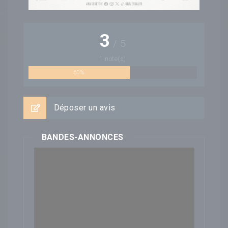
3
/
5
1
note(s)
60%
Déposer un avis
BANDES-ANNONCES