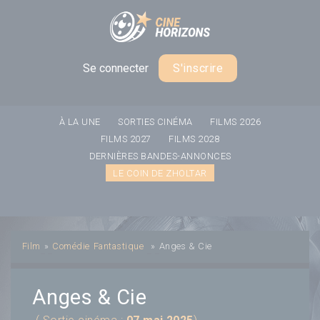
Panneau de gestion des cookies
Se connecter
S'inscrire
À LA UNE
SORTIES CINÉMA
FILMS 2026
FILMS 2027
FILMS 2028
DERNIÈRES BANDES-ANNONCES
LE COIN DE ZHOLTAR
Film
»
Comédie
Fantastique
»
Anges & Cie
Anges & Cie