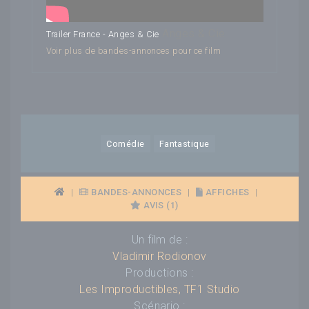
Anges & Cie
Trailer France - Anges & Cie
Voir plus de bandes-annonces pour ce film
Comédie
Fantastique
|
BANDES-ANNONCES
|
AFFICHES
|
AVIS (1)
Un film de :
Vladimir Rodionov
Productions :
Les Improductibles
,
TF1 Studio
Scénario :