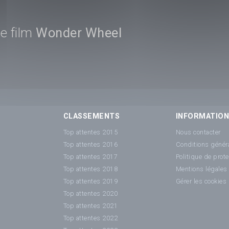
e film
Wonder Wheel
CLASSEMENTS
INFORMATIO
Top attentes 2015
Nous contacter
Top attentes 2016
Conditions généra
Top attentes 2017
Politique de prot
Top attentes 2018
Mentions légales
Top attentes 2019
Gérer les cookies
Top attentes 2020
Top attentes 2021
Top attentes 2022