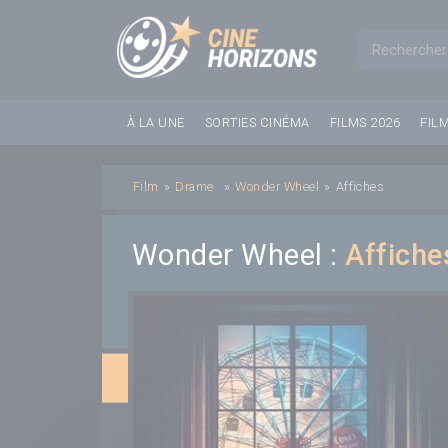
Panneau de gestion des cookies
Formul
À LA UNE
SORTIES CINÉMA
FILMS 2026
FIL
Film
»
Drame
»
Wonder Wheel
»
Affiches
Wonder Wheel :
Affiche