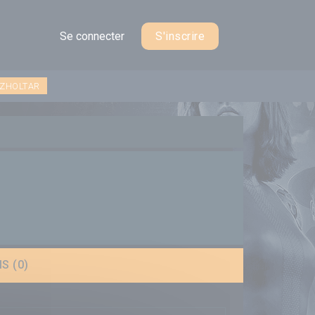
Se connecter
S'inscrire
 ZHOLTAR
S (0)