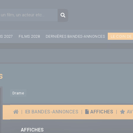
aire de recherche
Recherche
MS 2027
FILMS 2028
DERNIÈRES BANDES-ANNONCES
LE COIN DE
s
Drame
|
BANDES-ANNONCES
|
AFFICHES
|
AVI
AFFICHES