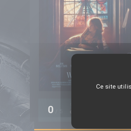
Ce site util
0 note(s)
0
/
5
0%