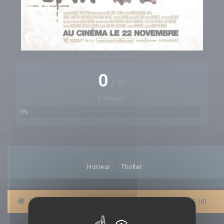
0
/
5
0 note(s)
0%
Horreur
Thriller
|
BANDES-ANNONCES
|
AFFICHES
|
AVIS (0)