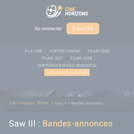
Panneau de gestion des cookies
Se connecter
S'inscrire
À LA UNE
SORTIES CINÉMA
FILMS 2026
FILMS 2027
FILMS 2028
DERNIÈRES BANDES-ANNONCES
LE COIN DE ZHOLTAR
Film
»
Horreur
Thriller
»
Saw III
»
Bandes-annonces
Saw III :
Bandes-annonces