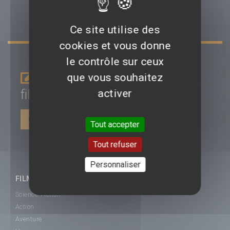
BANDES-ANNONCES, TEASERS
Ce site utilise des
cookies et vous donne
le contrôle sur ceux
Je donne mon avis sur le
que vous souhaitez
film
Saw III
activer
CONNEXION | INSCRIPTION
Tout accepter
Tout refuser
Personnaliser
FILMS
Science-Fiction
Action
Aventure