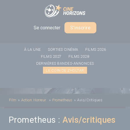
Panneau de gestion des cookies
Se connecter
S'inscrire
À LA UNE
SORTIES CINÉMA
FILMS 2026
FILMS 2027
FILMS 2028
DERNIÈRES BANDES-ANNONCES
LE COIN DE ZHOLTAR
Film
»
Action
Horreur
»
Prometheus
»
Avis/Critiques
Prometheus :
Avis/critiques