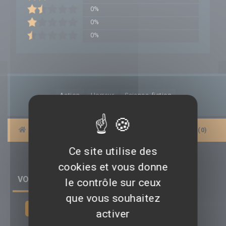
0%
0%
0%
Action
Horreur
Science-fiction
|
BANDES-ANNONCES
|
AFFICHES
|
AVIS (0)
Ce site utilise des
cookies et vous donne
VOIR TOUS LES AVIS (0) SUR LE FILM
le contrôle sur ceux
que vous souhaitez
Déposer un avis
activer