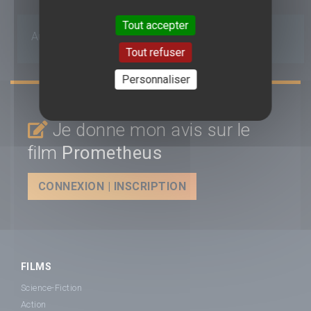
Tout accepter
Aucun avis n'est pour le moment disponible.
Tout refuser
Personnaliser
Je donne mon avis sur le
film
Prometheus
CONNEXION | INSCRIPTION
FILMS
Science-Fiction
Action