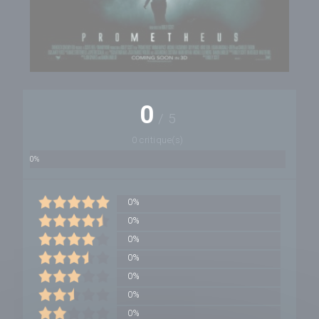
0
/
5
0 critique(s)
0%
0%
0%
0%
0%
0%
0%
0%