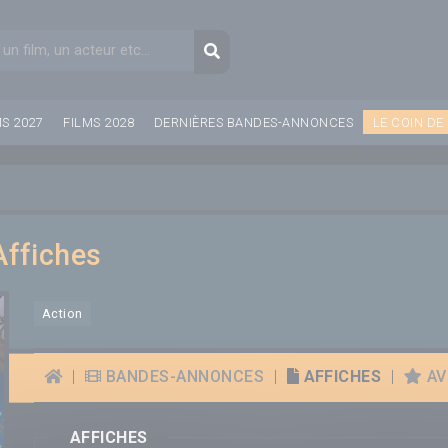
aire de recherche
Recherche
MS 2027
FILMS 2028
DERNIÈRES BANDES-ANNONCES
LE COIN DE
Affiches
Action
|
BANDES-ANNONCES
|
AFFICHES
|
AVI
AFFICHES