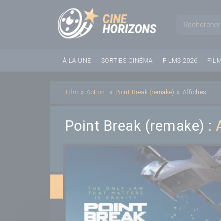
Panneau de gestion des cookies
Formul
À LA UNE
SORTIES CINÉMA
FILMS 2026
FIL
Film
»
Action
»
Point Break (remake)
»
Affiches
Point Break (remake) :