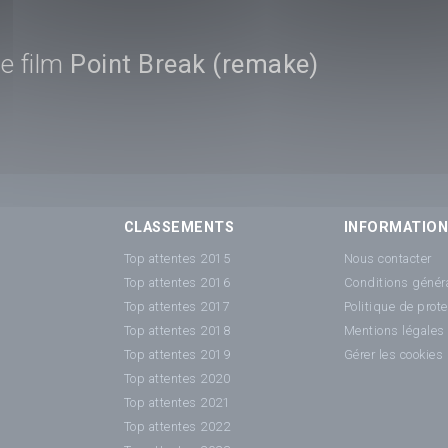
e film
Point Break (remake)
CLASSEMENTS
INFORMATIO
Top attentes 2015
Nous contacter
Top attentes 2016
Conditions généra
Top attentes 2017
Politique de prot
Top attentes 2018
Mentions légales
Top attentes 2019
Gérer les cookies
Top attentes 2020
Top attentes 2021
Top attentes 2022