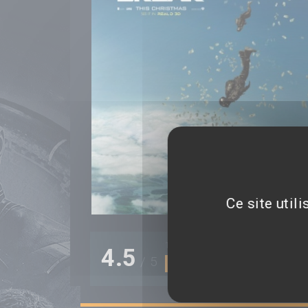
Ce site util
1 note(s)
4.5
/
5
90%