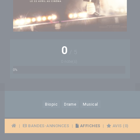
0
/
5
0 note(s)
0%
Biopic
Drame
Musical
|
BANDES-ANNONCES
|
AFFICHES
|
AVIS (0)