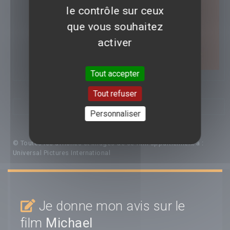
le contrôle sur ceux
que vous souhaitez
activer
Tout accepter
Tout refuser
PHOTOS
Personnaliser
© Toutes les affiches et images de ce film appartiennent à :
Universal Pictures International
Je donne mon avis sur le
film
Michael