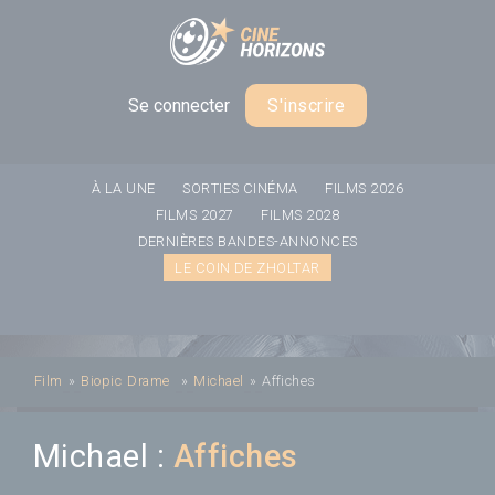
Panneau de gestion des cookies
Se connecter
S'inscrire
À LA UNE
SORTIES CINÉMA
FILMS 2026
FILMS 2027
FILMS 2028
DERNIÈRES BANDES-ANNONCES
LE COIN DE ZHOLTAR
Film
»
Biopic
Drame
»
Michael
»
Affiches
Michael :
Affiches