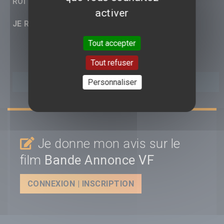
ROI DES ROIS
activer
JE RÉAGIS :
Tout accepter
Tout refuser
Personnaliser
Je donne mon avis sur le
film
Bande Annonce VF
CONNEXION | INSCRIPTION