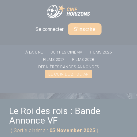
Panneau de gestion des cookies
Se connecter
S'inscrire
À LA UNE
SORTIES CINÉMA
FILMS 2026
FILMS 2027
FILMS 2028
DERNIÈRES BANDES-ANNONCES
LE COIN DE ZHOLTAR
Le Roi des rois : Bande
Annonce VF
( Sortie cinéma :
05 November 2025
)