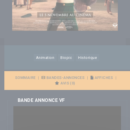
Animation
Biopic
Historique
SOMMAIRE
|
BANDES-ANNONCES
|
AFFICHES
|
AVIS (0)
BANDE ANNONCE VF