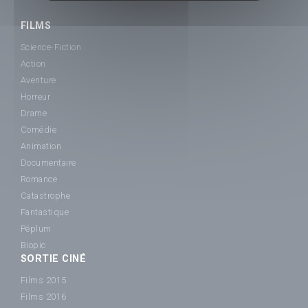
FILMS
Science-Fiction
Action
Aventure
Horreur
Drame
Comédie
Animation
Documentaire
Romance
Catastrophe
Fantastique
Péplum
Biopic
SORTIE CINÉ
Films 2015
Films 2016