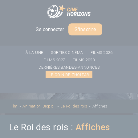
Panneau de gestion des cookies
Se connecter
S'inscrire
À LA UNE
SORTIES CINÉMA
FILMS 2026
FILMS 2027
FILMS 2028
DERNIÈRES BANDES-ANNONCES
LE COIN DE ZHOLTAR
Film
»
Animation
Biopic
»
Le Roi des rois
»
Affiches
Le Roi des rois :
Affiches