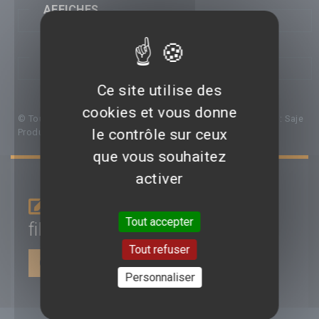
AFFICHES
PHOTOS
Ce site utilise des
cookies et vous donne
© Toutes les affiches et images de ce film appartiennent à : Saje
le contrôle sur ceux
Productions
que vous souhaitez
activer
Je donne mon avis sur le
Tout accepter
film
Le Roi des rois
Tout refuser
CONNEXION | INSCRIPTION
Personnaliser