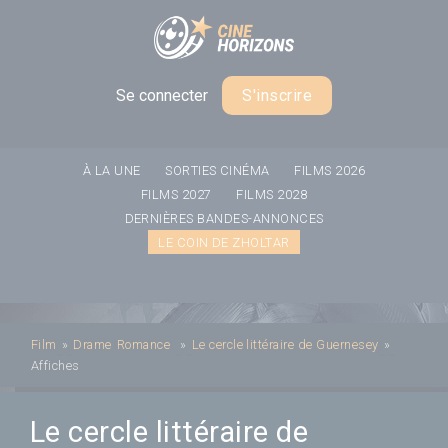
Panneau de gestion des cookies
Se connecter
S'inscrire
À LA UNE
SORTIES CINÉMA
FILMS 2026
FILMS 2027
FILMS 2028
DERNIÈRES BANDES-ANNONCES
LE COIN DE ZHOLTAR
Film
»
Drame
Romance
»
Le cercle littéraire de Guernesey
»
Affiches
Le cercle littéraire de