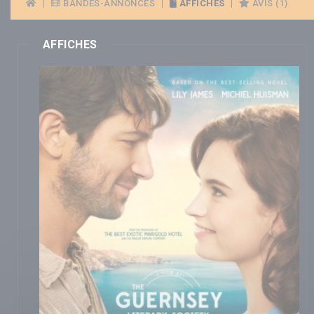
|
BANDES-ANNONCES
|
AFFICHES
|
AVIS (1)
AFFICHES