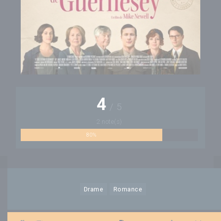
4
/
5
2 note(s)
80%
Drame
Romance