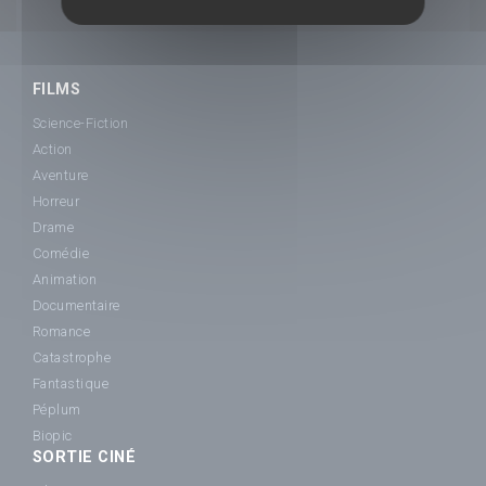
FILMS
Science-Fiction
Action
Aventure
Horreur
Drame
Comédie
Animation
Documentaire
Romance
Catastrophe
Fantastique
Péplum
Biopic
SORTIE CINÉ