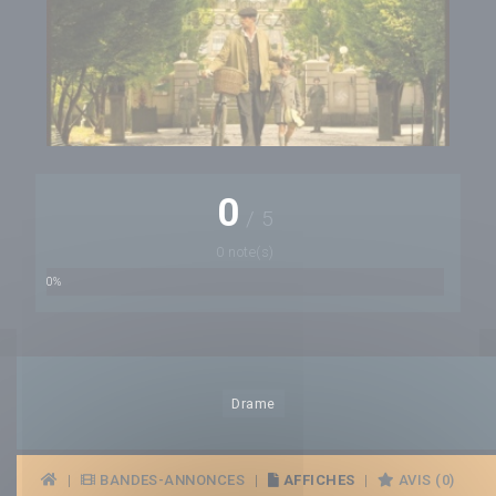
0
/
5
0 note(s)
0%
Drame
|
BANDES-ANNONCES
|
AFFICHES
|
AVIS (0)