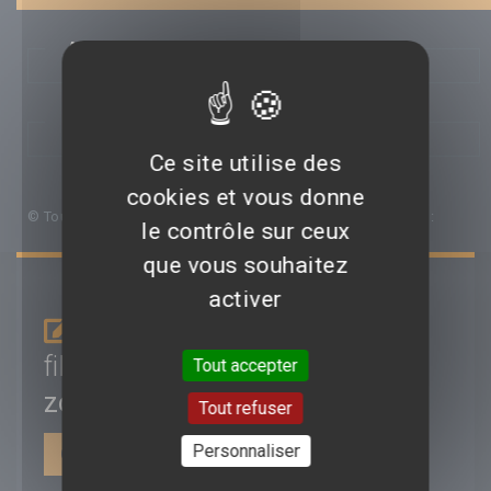
AFFICHES
PHOTOS
Ce site utilise des
cookies et vous donne
© Toutes les affiches et images de ce film appartiennent à :
le contrôle sur ceux
que vous souhaitez
activer
Je donne mon avis sur le
film
La femme du gardien de
Tout accepter
zoo
Tout refuser
Personnaliser
CONNEXION | INSCRIPTION