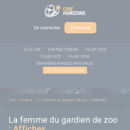
Panneau de gestion des cookies
Se connecter
S'inscrire
À LA UNE
SORTIES CINÉMA
FILMS 2026
FILMS 2027
FILMS 2028
DERNIÈRES BANDES-ANNONCES
LE COIN DE ZHOLTAR
Film
»
Drame
»
La femme du gardien de zoo
»
Affiches
La femme du gardien de zoo
:
Affiches