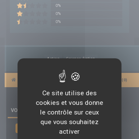
0%
0%
0%
Action
Science-fiction
|
BANDES-ANNONCES
|
AFFICHES
|
AVIS (0)
Ce site utilise des
cookies et vous donne
VOIR TOUS LES AVIS (0) SUR LE FILM
le contrôle sur ceux
que vous souhaitez
Déposer un avis
activer