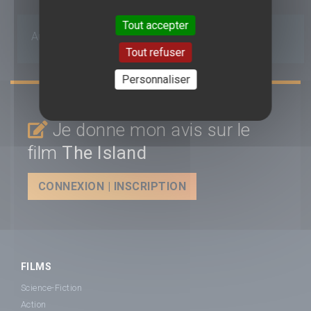
Tout accepter
Aucun avis n'est pour le moment disponible.
Tout refuser
Personnaliser
Je donne mon avis sur le
film
The Island
CONNEXION | INSCRIPTION
FILMS
Science-Fiction
Action