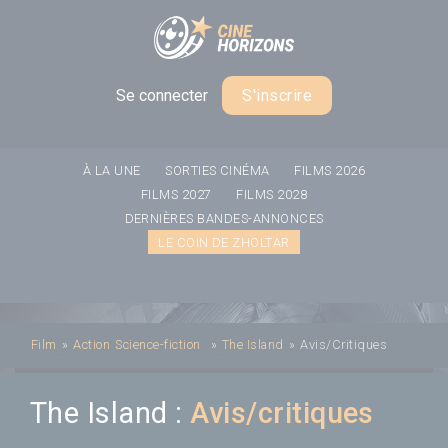
Panneau de gestion des cookies
Se connecter
S'inscrire
À LA UNE
SORTIES CINÉMA
FILMS 2026
FILMS 2027
FILMS 2028
DERNIÈRES BANDES-ANNONCES
LE COIN DE ZHOLTAR
Film
»
Action
Science-fiction
»
The Island
»
Avis/Critiques
The Island :
Avis/critiques