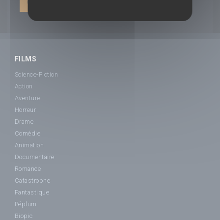
CONNEXION | INSCRIPTION
FILMS
Science-Fiction
Action
Aventure
Horreur
Drame
Comédie
Animation
Documentaire
Romance
Catastrophe
Fantastique
Péplum
Biopic