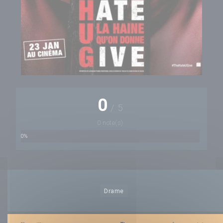
0
/
5
0 note(s)
0%
Drame