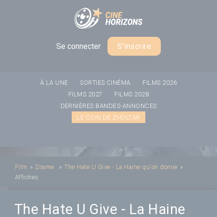
Panneau de gestion des cookies
Se connecter
S'inscrire
À LA UNE
SORTIES CINÉMA
FILMS 2026
FILMS 2027
FILMS 2028
DERNIÈRES BANDES-ANNONCES
LE COIN DE ZHOLTAR
Film
»
Drame
»
The Hate U Give - La Haine qu'on donne
»
Affiches
The Hate U Give - La Haine