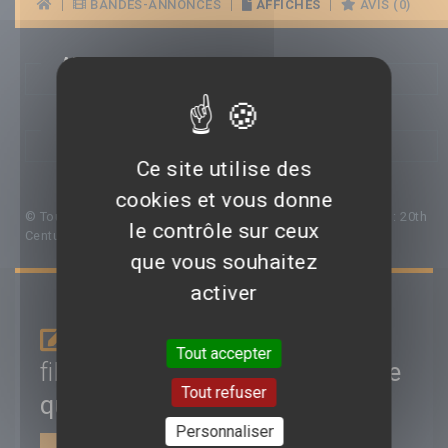
|
BANDES-ANNONCES
|
AFFICHES
|
AVIS (0)
AFFICHES
PHOTOS
Ce site utilise des
cookies et vous donne
© Toutes les affiches et images de ce film appartiennent à : 20th
le contrôle sur ceux
Century Fox
que vous souhaitez
activer
Je donne mon avis sur le
Tout accepter
film
The Hate U Give - La Haine
Tout refuser
qu'on donne
Personnaliser