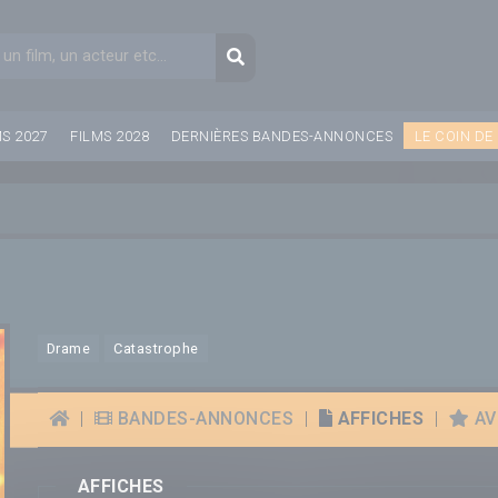
aire de recherche
Recherche
MS 2027
FILMS 2028
DERNIÈRES BANDES-ANNONCES
LE COIN DE
Drame
Catastrophe
|
BANDES-ANNONCES
|
AFFICHES
|
AVI
AFFICHES