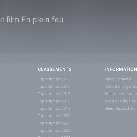
e film
En plein feu
CLASSEMENTS
INFORMATIO
Top attentes 2015
Nous contacter
Top attentes 2016
Conditions généra
Top attentes 2017
Politique de prot
Top attentes 2018
Mentions légales
Top attentes 2019
Gérer les cookies
Top attentes 2020
Top attentes 2021
Top attentes 2022