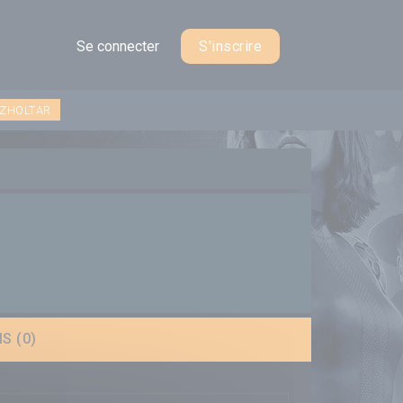
Se connecter
S'inscrire
 ZHOLTAR
S (0)