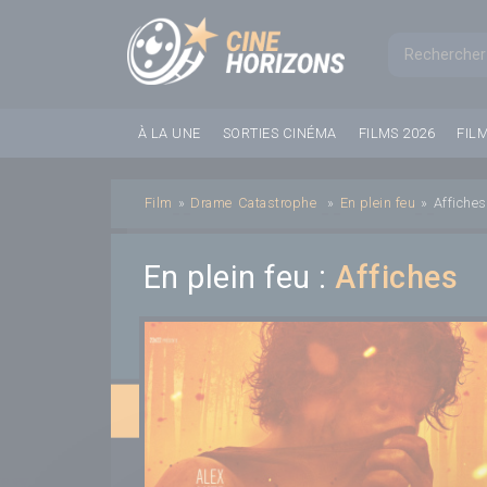
Panneau de gestion des cookies
Formul
À LA UNE
SORTIES CINÉMA
FILMS 2026
FIL
Film
»
Drame
Catastrophe
»
En plein feu
»
Affiches
En plein feu :
Affiches