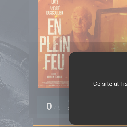
Ce site util
0 note(s)
0
/
5
0%