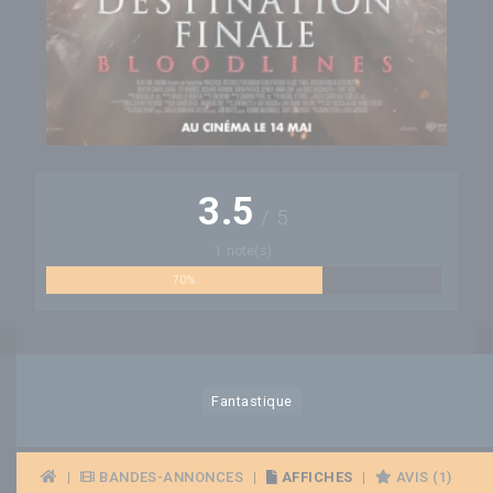
3.5
/
5
1 note(s)
70%
Fantastique
|
BANDES-ANNONCES
|
AFFICHES
|
AVIS (1)