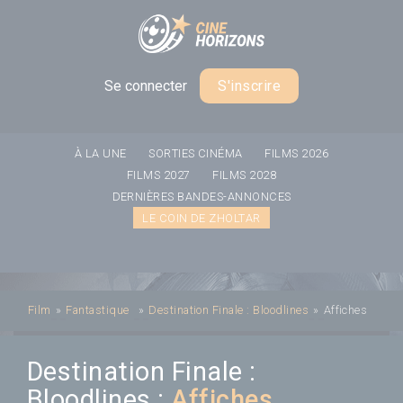
Panneau de gestion des cookies
Se connecter
S'inscrire
À LA UNE
SORTIES CINÉMA
FILMS 2026
FILMS 2027
FILMS 2028
DERNIÈRES BANDES-ANNONCES
LE COIN DE ZHOLTAR
Film
»
Fantastique
»
Destination Finale : Bloodlines
»
Affiches
Destination Finale :
Bloodlines :
Affiches