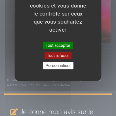
cookies et vous donne
le contrôle sur ceux
que vous souhaitez
activer
Tout accepter
Tout refuser
PHOTOS
Personnaliser
© Toutes les affiches et images de ce film appartiennent à :
Warner Bros. Pictures, New Line Cinema
Je donne mon avis sur le