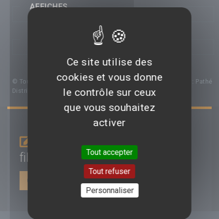
AFFICHES
PHOTOS
Ce site utilise des
cookies et vous donne
© Toutes les affiches et images de ce film appartiennent à : Pathé
le contrôle sur ceux
Distribution
que vous souhaitez
activer
Je donne mon avis sur le
Tout accepter
film
Coutures
Tout refuser
CONNEXION | INSCRIPTION
Personnaliser