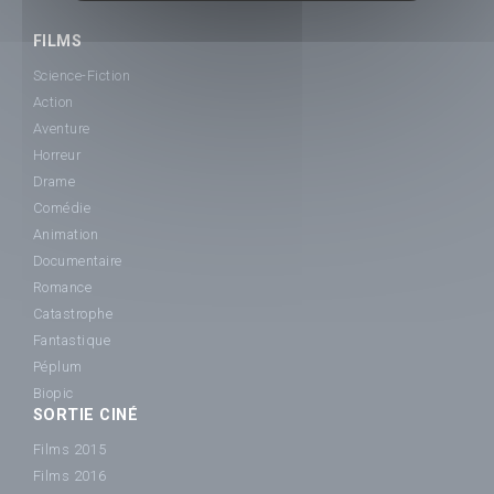
FILMS
Science-Fiction
Action
Aventure
Horreur
Drame
Comédie
Animation
Documentaire
Romance
Catastrophe
Fantastique
Péplum
Biopic
SORTIE CINÉ
Films 2015
Films 2016