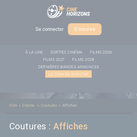
Panneau de gestion des cookies
Se connecter
S'inscrire
À LA UNE
SORTIES CINÉMA
FILMS 2026
FILMS 2027
FILMS 2028
DERNIÈRES BANDES-ANNONCES
LE COIN DE ZHOLTAR
Film
»
Drame
»
Coutures
»
Affiches
Coutures :
Affiches