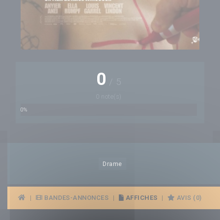
0
/
5
0 note(s)
0%
Drame
|
BANDES-ANNONCES
|
AFFICHES
|
AVIS (0)