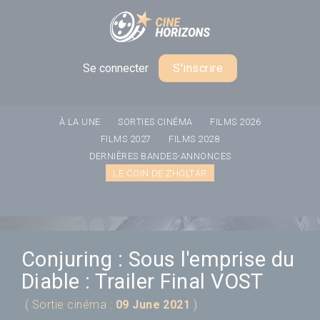
Panneau de gestion des cookies
Se connecter
S'inscrire
À LA UNE
SORTIES CINÉMA
FILMS 2026
FILMS 2027
FILMS 2028
DERNIÈRES BANDES-ANNONCES
LE COIN DE ZHOLTAR
Conjuring : Sous l'emprise du
Diable : Trailer Final VOST
( Sortie cinéma :
09 June 2021
)