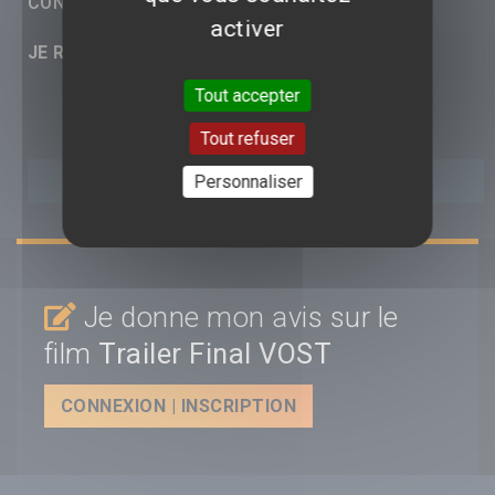
CONJURING : SOUS L'EMPRISE DU DIABLE
activer
JE RÉAGIS :
Tout accepter
Tout refuser
Personnaliser
Je donne mon avis sur le
film
Trailer Final VOST
CONNEXION | INSCRIPTION