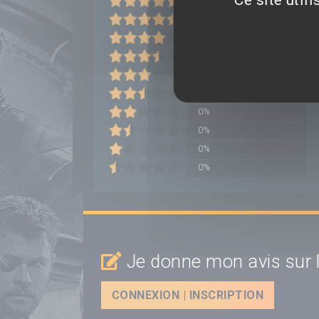
0%
0%
0%
0%
0%
0%
0%
0%
0%
0%
Je donne mon avis sur l
CONNEXION | INSCRIPTION