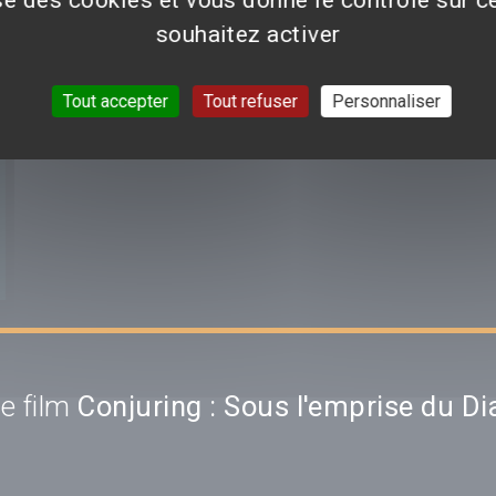
souhaitez activer
Tout accepter
Tout refuser
Personnaliser
e film
Conjuring : Sous l'emprise du Di