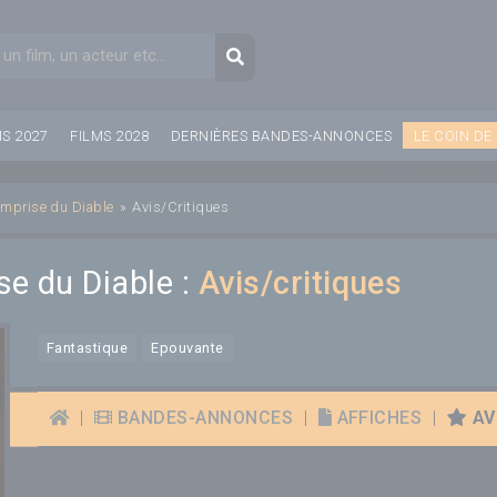
aire de recherche
Recherche
MS 2027
FILMS 2028
DERNIÈRES BANDES-ANNONCES
LE COIN DE
'emprise du Diable
»
Avis/Critiques
se du Diable :
Avis/critiques
Fantastique
Epouvante
|
BANDES-ANNONCES
|
AFFICHES
|
AVI