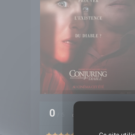
0 critique(s)
0
/
5
0%
Ce site util