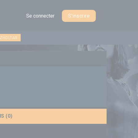
Se connecter
S'inscrire
 ZHOLTAR
S (0)