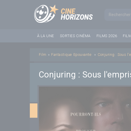
Panneau de gestion des cookies
Formul
À LA UNE
SORTIES CINÉMA
FILMS 2026
FIL
Film
»
Fantastique
Epouvante
»
Conjuring : Sous l
Conjuring : Sous l'empri