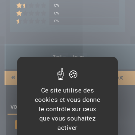
0%
0%
0%
Thriller
Action
|
BANDES-ANNONCES
|
AFFICHES
|
AVIS (0)
Ce site utilise des
cookies et vous donne
VOIR TOUS LES AVIS (0) SUR LE FILM
le contrôle sur ceux
que vous souhaitez
Déposer un avis
activer