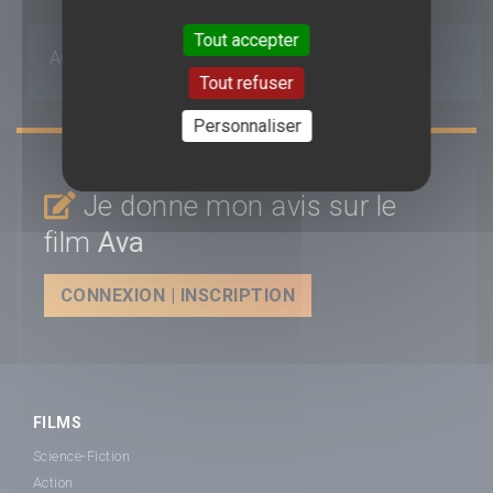
Tout accepter
Aucun avis n'est pour le moment disponible.
Tout refuser
Personnaliser
Je donne mon avis sur le
film
Ava
CONNEXION | INSCRIPTION
FILMS
Science-Fiction
Action