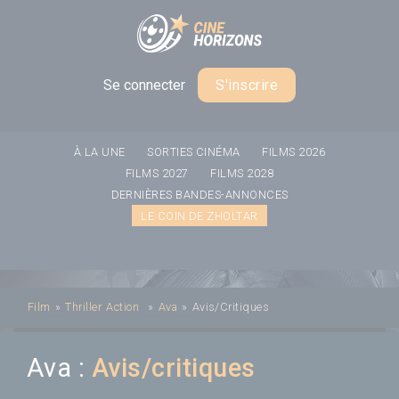
Panneau de gestion des cookies
Se connecter
S'inscrire
À LA UNE
SORTIES CINÉMA
FILMS 2026
FILMS 2027
FILMS 2028
DERNIÈRES BANDES-ANNONCES
LE COIN DE ZHOLTAR
Film
»
Thriller
Action
»
Ava
»
Avis/Critiques
Ava :
Avis/critiques