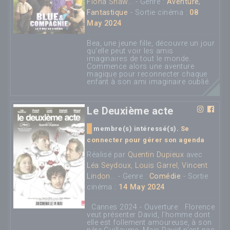
Fiona Shaw
... - Genre :
Aventure
,
Fantastique
- Sortie cinéma :
08
May 2024
Bea, une jeune fille, découvre un jour
qu'elle peut voir les amis
imaginaires de tout le monde.
Commence alors une aventure
magique pour reconnecter chaque
enfant à son ami imaginaire oublié.
Le Deuxième acte
membre(s) intéressé(s).
Se
connecter pour gérer son agenda
Réalisé par
Quentin Dupieux
avec
Léa Seydoux
,
Louis Garrel
,
Vincent
Lindon
... - Genre :
Comédie
- Sortie
cinéma :
14 May 2024
Cannes 2024 - Ouverture Florence
veut présenter David, l’homme dont
elle est follement amoureuse, à son