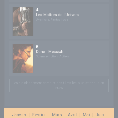
4.
Les Maîtres de l'Univers
Aventure
,
Fantastique
5.
Dune : Messiah
Science-fiction
,
Action
Voir le classement complet des films les plus attendus en
2026
Janvier
|
Février
|
Mars
|
Avril
|
Mai
|
Juin
|