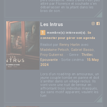
père Guillaume. Mais David n’est pas
attiré par Florence et souhaite s’en
débarrasser en la jetant dans les
bras de son...
Les Intrus
1
membre(s) intéressé(s).
Se
connecter pour gérer son agenda
Réalisé par
Renny Harlin
avec
Madelaine Petsch
,
Gabriel Basso
,
Froy Gutierrez
... - Genre :
Thriller
,
Epouvante
- Sortie cinéma :
15 May
2024
Lors d’un road-trip en amoureux, un
jeune couple tombe en panne et doit
s’arrêter dans un village reclus. Ils
vont vivre une nuit de terreur en
affrontant trois individus masqués,
qui sans motif apparent, veulent les
tuer.