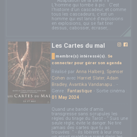
Adaptation de la série TV
L'homme qui tombe à pic C'est
l’histoire d’un cascadeur, et comme
tous les cascadeurs, c’est un
homme qui est lancé d’explosions
en explosions, qui se fait tirer
dessus, cabosser, écraser,...
Les Cartes du mal
membre(s) intéressé(s).
Se
connecter pour gérer son agenda
Réalisé par
Anna Halberg
,
Spenser
Cohen
avec
Harriet Slater
,
Adain
Bradley
,
Avantika Vandanapu
... -
Genre :
Fantastique
- Sortie cinéma :
01 May 2024
Quand une bande d'amis
transgresse sans scrupules les
règles du tirage du Tarot - " Suis une
seule règle, évite le danger. Ne tire
jamais des cartes que tu as
trouvées. " - ils libèrent à leur insu
un esprit maléfique piégé dans les