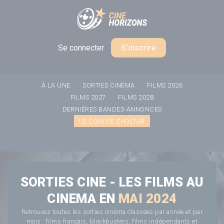
Panneau de gestion des cookies
Se connecter
S'inscrire
À LA UNE
SORTIES CINÉMA
FILMS 2026
FILMS 2027
FILMS 2028
DERNIÈRES BANDES-ANNONCES
LE COIN DE ZHOLTAR
SORTIES CINE - LES FILMS AU
CINEMA EN
MAI 2024
Retrouvez toutes les sorties cinéma classées par année et par
mois : films français, blockbusters, films indépendants et