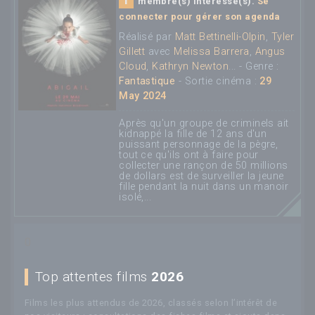
membre(s) intéressé(s).
Se
connecter pour gérer son agenda
Réalisé par
Matt Bettinelli-Olpin
,
Tyler
Gillett
avec
Melissa Barrera
,
Angus
Cloud
,
Kathryn Newton
... - Genre :
Fantastique
- Sortie cinéma :
29
May 2024
Après qu'un groupe de criminels ait
kidnappé la fille de 12 ans d'un
puissant personnage de la pègre,
tout ce qu'ils ont à faire pour
collecter une rançon de 50 millions
de dollars est de surveiller la jeune
fille pendant la nuit dans un manoir
isolé,...
0
Top attentes films
2026
Films les plus attendus de 2026, classés selon l’intérêt de