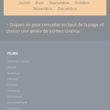
Juillet
|
Août
|
Septembre
|
Octobre
|
Novembre
|
Décembre
↑ Cliquez ici pour remonter en haut de la page et
choisir une année de sorties cinéma.
FILMS
Science-Fiction
Action
Aventure
Horreur
Drame
Comédie
Animation
Documentaire
Romance