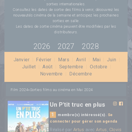
sorties internationales.
Consultez les dates de sortie des films à venir, découvrez les
nouveautés cinéma de la semaine et anticipez les prochaines
sorties en salle.
Les dates de sortie cinéma peuvent être modifiées par les
distributeurs.
2026
2027
2028
Janvier
|
Février
|
Mars
|
Avril
|
Mai
|
Juin
|
Juillet
|
Août
|
Septembre
|
Octobre
|
Novembre
|
Décembre
Film 2024
»
Sorties films au cinéma en Mai 2024
Un P'tit truc en plus
1
membre(s) intéressé(s).
Se
connecter pour gérer son agenda
Réalisé par
Artus
avec
Artus
,
Clovis