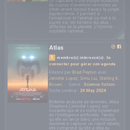
Un capitaine d'une équipe suédoise
de course d'aventure rencontre un
chien errant blessé travers la jungle
équatorienne. Il parvient à
l'amadouer et l'animal se met à le
suivre sur les terrains les plus
difficiles de la planète. L'homme
souhaite ramener...
Atlas
1
membre(s) intéressé(s).
Se
connecter pour gérer son agenda
Réalisé par
Brad Peyton
avec
Jennifer Lopez
,
Simu Liu
,
Sterling K.
Brown
... - Genre :
Science-fiction
-
Sortie cinéma :
24 May 2024
Brillante analyste de données, Atlas
Shepherd (Jennifer Lopez) est
misanthrope et se méfie totalement
de l’intelligence artificielle. Tandis
qu’elle se lance dans une mission
destinée à capturer un robot rebelle,
elle comprend qu’elle a déjà eu