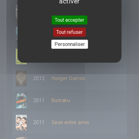
activer
2013
Insaisissables
Tout accepter
Tout refuser
2013
Rampart
Personnaliser
2013
7 Psychopathes
2012
Hunger Games
2011
Bunraku
2011
Sexe entre amis