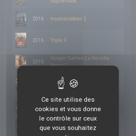
Suprématie
2016
Insaisissables 2
2016
Triple 9
Hunger Games La Révolte-
2015
Partie 2
Hunger Games- La Révolte :
2014
Partie 1
Ce site utilise des
2014
Les brasiers de la colère
cookies et vous donne
le contrôle sur ceux
Hunger Games -
2013
que vous souhaitez
L'embrasement