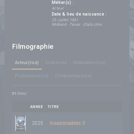
Métier(s) :
Acteur
Date & lieu de naissance :
23 Juillet 1961
Midland - Texas - Etats-Unis
Filmographie
Acteur(rice)
Scénariste
Réalisateur(rice)
Producteur(rice)
Compositeur(rice)
31
films
ANNEE
TITRE
2025
Insaisissables 3