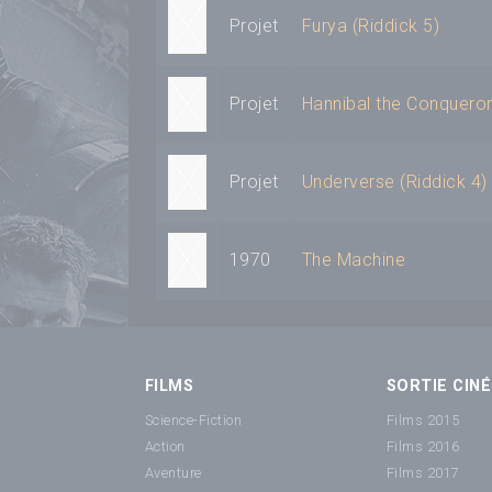
Projet
Furya (Riddick 5)
Projet
Hannibal the Conquero
Projet
Underverse (Riddick 4)
1970
The Machine
FILMS
SORTIE CINÉ
Science-Fiction
Films 2015
Action
Films 2016
Aventure
Films 2017