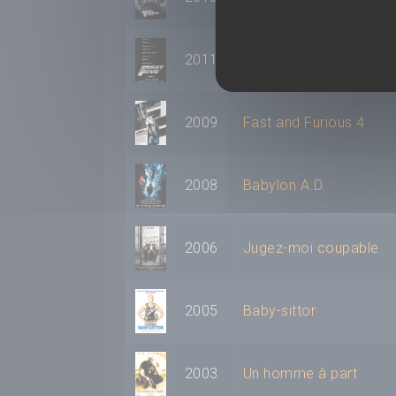
2011
Fast & Furious 5
2009
Fast and Furious 4
2008
Babylon A.D.
2006
Jugez-moi coupable
2005
Baby-sittor
2003
Un homme à part