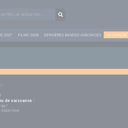
aire de recherche
Recherche
MS 2027
FILMS 2028
DERNIÈRES BANDES-ANNONCES
LE COIN DE
 :
r
ieu de naissance :
 1967
 Etats-Unis