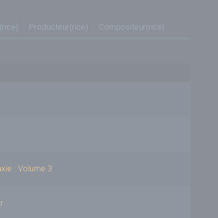
(rice)
Producteur(rice)
Compositeur(rice)
axie : Volume 3
r