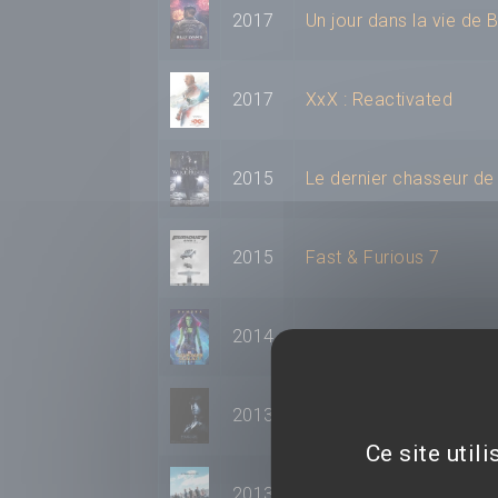
2017
Un jour dans la vie de B
2017
XxX : Reactivated
2015
Le dernier chasseur de
2015
Fast & Furious 7
2014
Les Gardiens de la Gal
2013
Riddick
Ce site util
2013
Fast and Furious 6