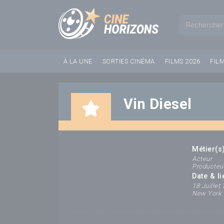
Panneau de gestion des cookies
Formul
À LA UNE
SORTIES CINÉMA
FILMS 2026
FIL
Vin Diesel
Métier(s)
Acteur
Producteu
Date & l
18 Juillet
New York -