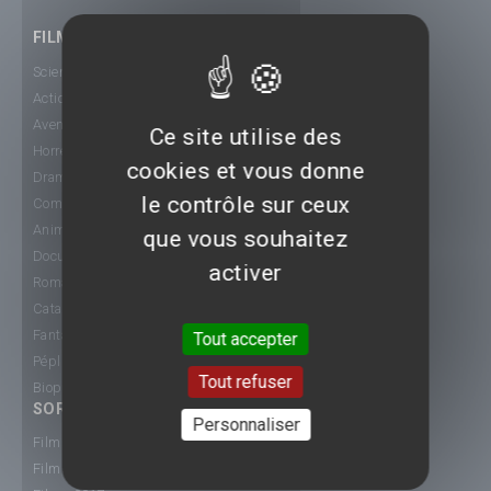
FILMS
Science-Fiction
Action
Aventure
Ce site utilise des
Horreur
cookies et vous donne
Drame
le contrôle sur ceux
Comédie
Animation
que vous souhaitez
Documentaire
activer
Romance
Catastrophe
Fantastique
Tout accepter
Péplum
Tout refuser
Biopic
SORTIE CINÉ
Personnaliser
Films 2015
Films 2016