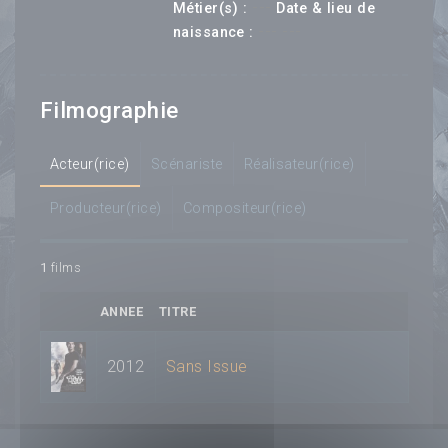
---
Métier(s) :
Date & lieu de
--- ---
naissance :
Filmographie
Acteur(rice)
Scénariste
Réalisateur(rice)
Producteur(rice)
Compositeur(rice)
1
films
ANNEE
TITRE
2012
Sans Issue