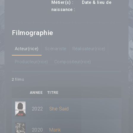
---
Métier(s) :
Date & lieu de
--- ---
naissance :
Filmographie
Acteur(rice)
Scénariste
Réalisateur(rice)
Producteur(rice)
Compositeur(rice)
2
films
ANNEE
TITRE
2022
She Said
2020
Mank