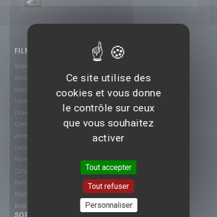
FILMS
Science-Fiction
Ce site utilise des
Action
Aventure
cookies et vous donne
Horreur
le contrôle sur ceux
Drame
que vous souhaitez
Comédie
activer
Animation
Documentaire
Romance
Tout accepter
Catastrophe
Fantastique
Tout refuser
Péplum
Personnaliser
Biopic
SORTIE CINÉ