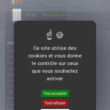
Projet
Madagascar 4
FILMS
Ce site utilise des
Science-Fiction
cookies et vous donne
Action
le contrôle sur ceux
Aventure
Horreur
que vous souhaitez
Drame
activer
Comédie
Animation
Documentaire
Tout accepter
Romance
Tout refuser
Catastrophe
Fantastique