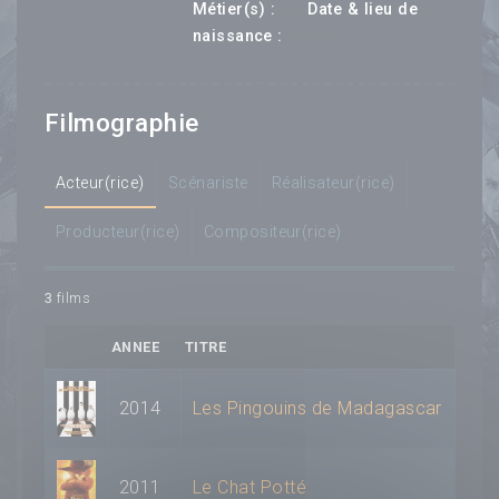
---
Métier(s) :
Date & lieu de
--- ---
naissance :
Filmographie
Acteur(rice)
Scénariste
Réalisateur(rice)
Producteur(rice)
Compositeur(rice)
3
films
ANNEE
TITRE
2014
Les Pingouins de Madagascar
2011
Le Chat Potté