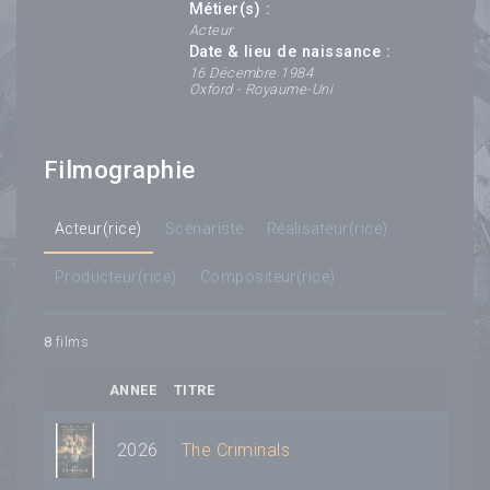
Métier(s) :
Acteur
Date & lieu de naissance :
16 Décembre 1984
Oxford - Royaume-Uni
Filmographie
Acteur(rice)
Scénariste
Réalisateur(rice)
Producteur(rice)
Compositeur(rice)
8
films
ANNEE
TITRE
2026
The Criminals