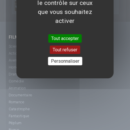
le contrôle sur ceux
2012
Underworld 4 : Nouvelle ère
que vous souhaitez
activer
FILMS
Tout accepter
Science-Fiction
Tout refuser
Action
Aventure
Personnaliser
Horreur
Drame
Comédie
Animation
Documentaire
Romance
Catastrophe
Fantastique
Péplum
Biopic