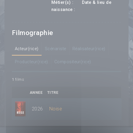
---
Métier(s) :
Date & lieu de
--- ---
naissance :
Filmographie
Acteur(rice)
Scénariste
Réalisateur(rice)
Producteur(rice)
Compositeur(rice)
1
films
ANNEE
TITRE
2026
Noise