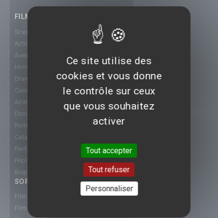
FILMS
Science-Fiction
Action
Aventure
Ce site utilise des
Horreur
cookies et vous donne
Drame
le contrôle sur ceux
Comédie
Animation
que vous souhaitez
Documentaire
activer
Romance
Catastrophe
Fantastique
Tout accepter
Péplum
Tout refuser
Biopic
SORTIE CINÉ
Personnaliser
Films 2015
Films 2016