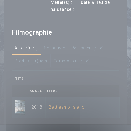
---
Métier(s) :
Date & lieu de
--- ---
naissance :
Filmographie
Acteur(rice)
Scénariste
Réalisateur(rice)
Producteur(rice)
Compositeur(rice)
1
films
ANNEE
TITRE
2018
Battleship Island