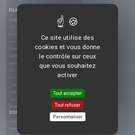
FILMS
Science-Fiction
Action
Aventure
Ce site utilise des
Horreur
cookies et vous donne
Drame
le contrôle sur ceux
Comédie
Animation
que vous souhaitez
Documentaire
activer
Romance
Catastrophe
Fantastique
Tout accepter
Péplum
Tout refuser
Biopic
SORTIE CINÉ
Personnaliser
Films 2015
Films 2016