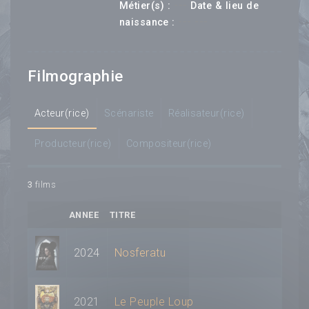
---
Métier(s) :
Date & lieu de
--- ---
naissance :
Filmographie
Acteur(rice)
Scénariste
Réalisateur(rice)
Producteur(rice)
Compositeur(rice)
3
films
ANNEE
TITRE
2024
Nosferatu
2021
Le Peuple Loup