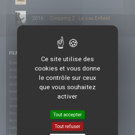
2016
Conjuring 2 : Le cas Enfield
FILMS
Ce site utilise des
Science-Fiction
cookies et vous donne
Action
le contrôle sur ceux
Aventure
Horreur
que vous souhaitez
Drame
activer
Comédie
Animation
Documentaire
Tout accepter
Romance
Tout refuser
Catastrophe
Fantastique