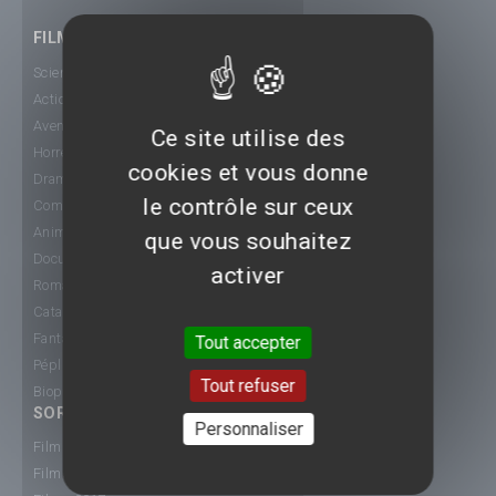
FILMS
Science-Fiction
Action
Aventure
Ce site utilise des
Horreur
cookies et vous donne
Drame
le contrôle sur ceux
Comédie
Animation
que vous souhaitez
Documentaire
activer
Romance
Catastrophe
Fantastique
Tout accepter
Péplum
Tout refuser
Biopic
SORTIE CINÉ
Personnaliser
Films 2015
Films 2016