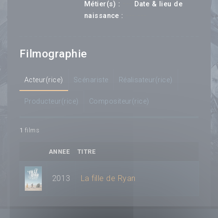
---
Métier(s) :
Date & lieu de
--- ---
naissance :
Filmographie
Acteur(rice)
Scénariste
Réalisateur(rice)
Producteur(rice)
Compositeur(rice)
1
films
ANNEE
TITRE
2013
La fille de Ryan