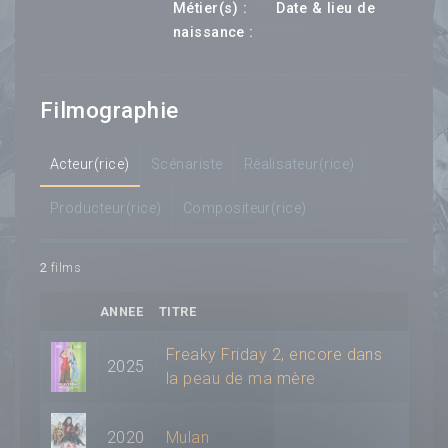
---
Métier(s) :
Date & lieu de
--- ---
naissance :
Filmographie
Acteur(rice)
Scénariste
Réalisateur(rice)
Producteur(rice)
Compositeur(rice)
2
films
ANNEE
TITRE
Freaky Friday 2, encore dans
2025
la peau de ma mère
2020
Mulan