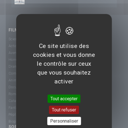
FILMS
Science-Fiction
Ce site utilise des
Action
Aventure
cookies et vous donne
Horreur
le contrôle sur ceux
Drame
que vous souhaitez
Comédie
activer
Animation
Documentaire
Romance
Tout accepter
Catastrophe
Fantastique
Tout refuser
Péplum
Personnaliser
Biopic
SORTIE CINÉ