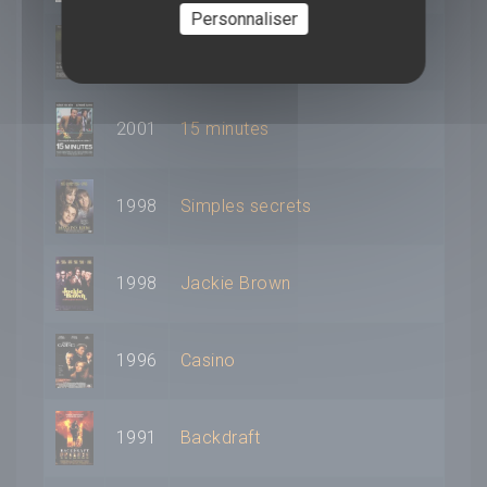
Personnaliser
2001
Les Chemins de la dignité
2001
15 minutes
1998
Simples secrets
1998
Jackie Brown
1996
Casino
1991
Backdraft