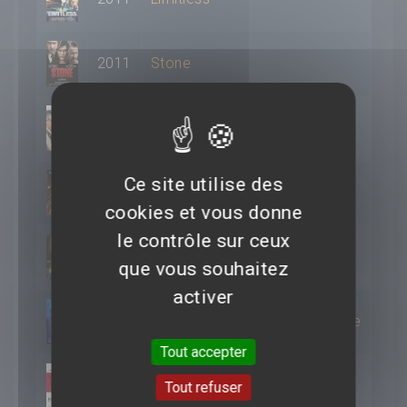
2011
Stone
2010
Mon beau père et nous
Ce site utilise des
2010
Machete
cookies et vous donne
le contrôle sur ceux
2008
La loi et L'ordre
que vous souhaitez
activer
2007
Stardust, Le mystere de l'etoile
Tout accepter
2007
Raisons d'Etat
Tout refuser