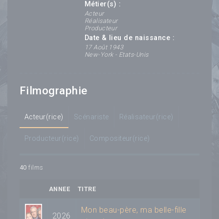
Métier(s) :
Acteur
Réalisateur
Producteur
Date & lieu de naissance :
17 Août 1943
New-York - Etats-Unis
Filmographie
Acteur(rice)
Scénariste
Réalisateur(rice)
Producteur(rice)
Compositeur(rice)
40
films
ANNEE
TITRE
Mon beau-père, ma belle-fille
2026