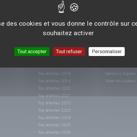
ise des cookies et vous donne le contrôle sur 
souhaitez activer
CLASSEMENTS
INFORMATIO
Tout accepter
Tout refuser
Personnaliser
Top attentes 2015
Nous contacter
Top attentes 2016
Conditions généra
Top attentes 2017
Politique de prot
Top attentes 2018
Mentions légales
Top attentes 2019
Gérer les cookies
Top attentes 2020
Top attentes 2021
Top attentes 2022
Top attentes 2023
Top attentes 2024
Top attentes 2025
Top attentes 2026