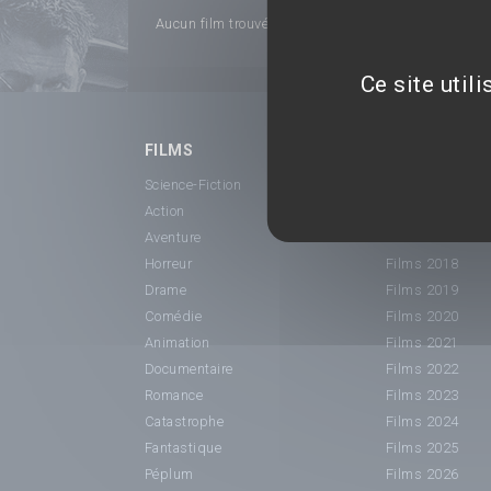
Aucun film trouvé...
Ce site util
FILMS
SORTIE CINÉ
Science-Fiction
Films 2015
Action
Films 2016
Aventure
Films 2017
Horreur
Films 2018
Drame
Films 2019
Comédie
Films 2020
Animation
Films 2021
Documentaire
Films 2022
Romance
Films 2023
Catastrophe
Films 2024
Fantastique
Films 2025
Péplum
Films 2026