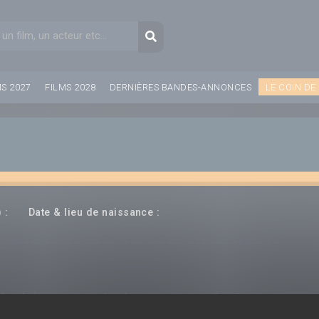
aire de recherche
Recherche
MS 2027
FILMS 2028
DERNIÈRES BANDES-ANNONCES
LE COIN DE
---
--- ---
 :
Date & lieu de naissance :
(rice)
Producteur(rice)
Compositeur(rice)