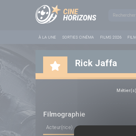
Panneau de gestion des cookies
Formul
À LA UNE
SORTIES CINÉMA
FILMS 2026
FIL
Rick Jaffa
Métier(s)
Filmographie
Acteur(rice)
Scénariste
Réalisateur