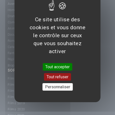
Aventure
Horreur
Drame
Ce site utilise des
Comédie
cookies et vous donne
Animation
le contrôle sur ceux
Documentaire
Romance
que vous souhaitez
Catastrophe
activer
Fantastique
Péplum
Biopic
Tout accepter
SORTIE CINÉ
Tout refuser
Films 2015
Films 2016
Personnaliser
Films 2017
Films 2018
Films 2019
Films 2020