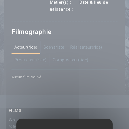
---
Métier(s) :
Date & lieu de
--- ---
naissance :
Filmographie
Acteur(rice)
Scénariste
Réalisateur(rice)
Producteur(rice)
Compositeur(rice)
Aucun film trouvé...
FILMS
Science-Fiction
Action