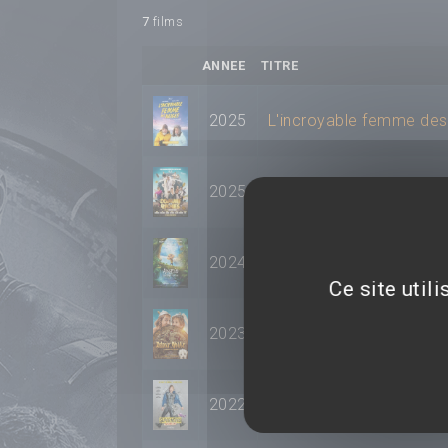
7
films
ANNEE
TITRE
2025
L'incroyable femme des
2025
Comme des riches
2024
Angelo dans la forêt my
Ce site util
2023
Astérix et Obélix : L'Emp
2022
Super-héros malgré lui