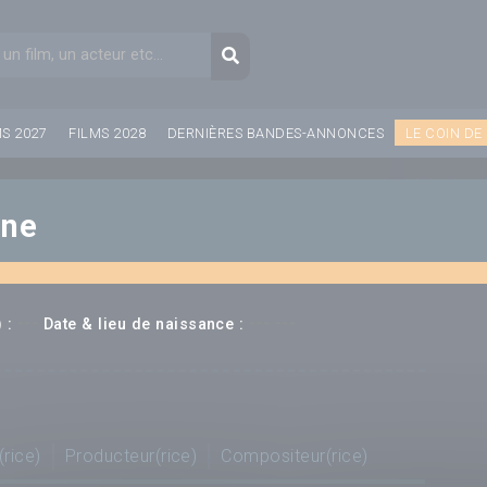
aire de recherche
Recherche
MS 2027
FILMS 2028
DERNIÈRES BANDES-ANNONCES
LE COIN DE
ine
---
--- ---
 :
Date & lieu de naissance :
(rice)
Producteur(rice)
Compositeur(rice)