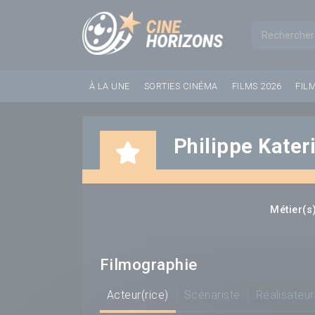
Panneau de gestion des cookies
Formul
À LA UNE
SORTIES CINÉMA
FILMS 2026
FIL
Philippe Kater
Métier(s)
Filmographie
Acteur(rice)
Scénariste
Réalisateur