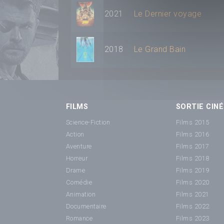
2021
Le Dernier voyage
2018
Le Grand Bain
FILMS
SORTIE CINÉ
Science-Fiction
Films 2015
Action
Films 2016
Aventure
Films 2017
Horreur
Films 2018
Drame
Films 2019
Comédie
Films 2020
Animation
Films 2021
Documentaire
Films 2022
Romance
Films 2023