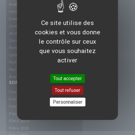
Aventure
Horreur
Drame
Ce site utilise des
Comédie
cookies et vous donne
Animation
le contrôle sur ceux
Documentaire
Romance
que vous souhaitez
Catastrophe
activer
Fantastique
Péplum
Biopic
Tout accepter
SORTIE CINÉ
Tout refuser
Films 2015
Films 2016
Personnaliser
Films 2017
Films 2018
Films 2019
Films 2020