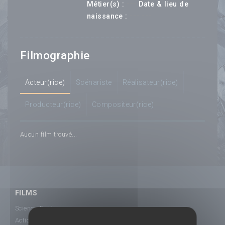
---
Métier(s) :
Date & lieu de
--- ---
naissance :
Filmographie
Acteur(rice)
Scénariste
Réalisateur(rice)
Producteur(rice)
Compositeur(rice)
Aucun film trouvé...
FILMS
Science-Fiction
Action