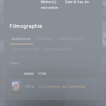
---
Métier(s) :
Date & lieu de
--- ---
naissance :
Filmographie
Acteur(rice)
Scénariste
Réalisateur(rice)
Producteur(rice)
Compositeur(rice)
1
films
ANNEE
TITRE
2016
Le Fantôme de Canterville