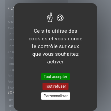
FILMS
Science-Fiction
Action
Aventure
Ce site utilise des
Horreur
cookies et vous donne
Drame
le contrôle sur ceux
Comédie
Animation
que vous souhaitez
Documentaire
activer
Romance
Catastrophe
Fantastique
Tout accepter
Péplum
Tout refuser
Biopic
SORTIE CINÉ
Personnaliser
Films 2015
Films 2016