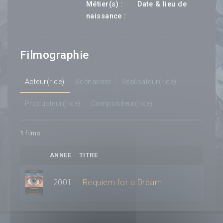
---
Métier(s) :
Date & lieu de
--- ---
naissance :
Filmographie
Acteur(rice)
Scénariste
Réalisateur(rice)
Producteur(rice)
Compositeur(rice)
1
films
ANNEE
TITRE
2001
Requiem for a Dream