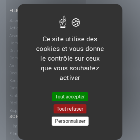
FILMS
Science-Fiction
Action
Aventure
Ce site utilise des
Horreur
cookies et vous donne
Drame
le contrôle sur ceux
Comédie
Animation
que vous souhaitez
Documentaire
activer
Romance
Catastrophe
Fantastique
Tout accepter
Péplum
Tout refuser
Biopic
SORTIE CINÉ
Personnaliser
Films 2015
Films 2016