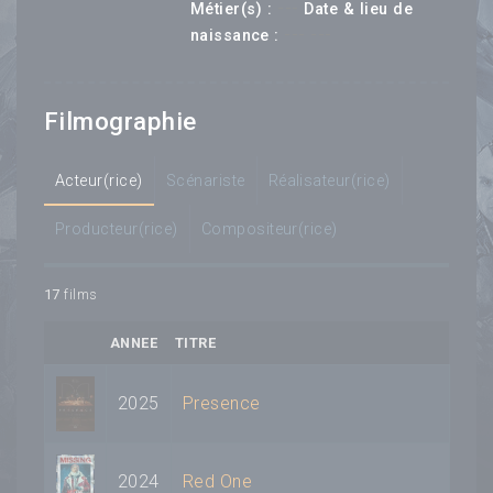
---
Métier(s) :
Date & lieu de
--- ---
naissance :
Filmographie
Acteur(rice)
Scénariste
Réalisateur(rice)
Producteur(rice)
Compositeur(rice)
17
films
ANNEE
TITRE
2025
Presence
2024
Red One