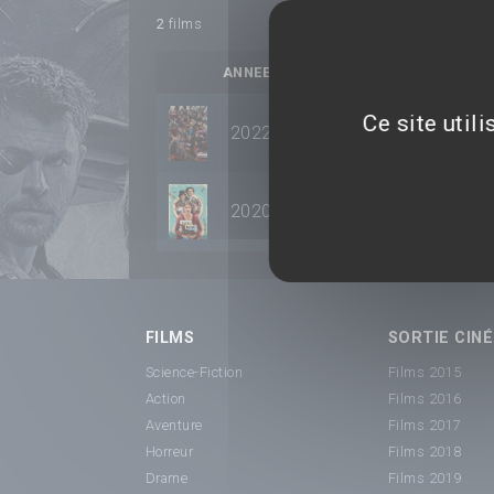
2
films
ANNEE
TITRE
Ce site util
2022
Enola Holmes 2
2020
Enola Holmes
FILMS
SORTIE CINÉ
Science-Fiction
Films 2015
Action
Films 2016
Aventure
Films 2017
Horreur
Films 2018
Drame
Films 2019