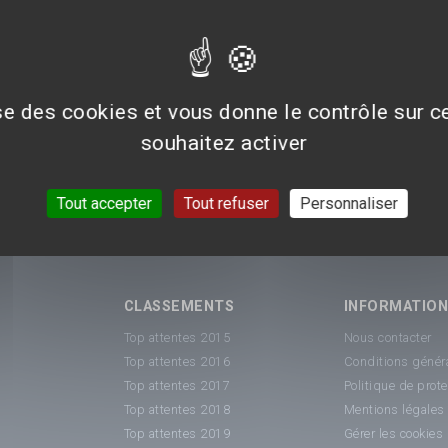
ise des cookies et vous donne le contrôle sur 
souhaitez activer
Tout accepter
Tout refuser
Personnaliser
CLASSEMENTS
INFORMATIO
Top attentes 2015
Nous contacter
Top attentes 2016
Conditions généra
Top attentes 2017
Politique de prot
Top attentes 2018
Mentions légales
Top attentes 2019
Gérer les cookies