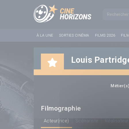
Panneau de gestion des cookies
Formul
À LA UNE
SORTIES CINÉMA
FILMS 2026
FIL
Louis Partridg
Métier(s)
Filmographie
Acteur(rice)
Scénariste
Réalisateur