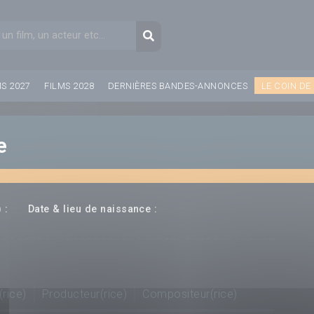
aire de recherche
Recherche
MS 2027
FILMS 2028
DERNIÈRES BANDES-ANNONCES
LE COIN DE
e
---
--- ---
 :
Date & lieu de naissance :
(rice)
Producteur(rice)
Compositeur(rice)