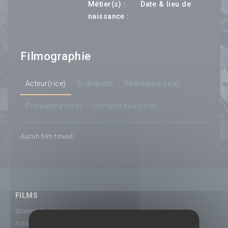
---
Métier(s) :
Date & lieu de
--- ---
naissance :
Filmographie
Acteur(rice)
Scénariste
Réalisateur(rice)
Producteur(rice)
Compositeur(rice)
Aucun film trouvé...
FILMS
Science-Fiction
Action